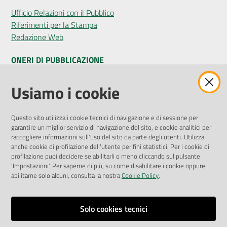
Ufficio Relazioni con il Pubblico
Riferimenti per la Stampa
Redazione Web
ONERI DI PUBBLICAZIONE
Amministrazione Trasparente
Usiamo i cookie
Pubblicità legale
Albo Pretorio
Questo sito utilizza i cookie tecnici di navigazione e di sessione per
Privacy Policy
garantire un miglior servizio di navigazione del sito, e cookie analitici per
Attuazione Misure PNRR
raccogliere informazioni sull'uso del sito da parte degli utenti. Utilizza
Liste di Attesa
anche cookie di profilazione dell'utente per fini statistici. Per i cookie di
profilazione puoi decidere se abilitarli o meno cliccando sul pulsante
'Impostazioni'. Per saperne di più, su come disabilitare i cookie oppure
ENTI, IMPRESE E PARTNER
abilitarne solo alcuni, consulta la nostra
Cookie Policy
.
Fatturazione Elettronica
Gare e Appalti
Solo cookies tecnici
Richiesta Patrocinio