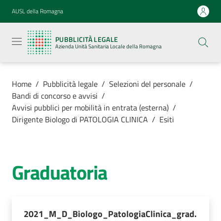
Vai al contenuto
Vai alla navigazione
Vai al footer
AUSL della Romagna
Pubblicità
legale
PUBBLICITÀ LEGALE
Azienda
Azienda Unità Sanitaria Locale della Romagna
Unità
Sanitaria
Locale della
Romagna
Home
/
Pubblicità legale
/
Selezioni del personale
/
Bandi di concorso e avvisi
/
Avvisi pubblici per mobilità in entrata (esterna)
/
Dirigente Biologo di PATOLOGIA CLINICA
/
Esiti
Azienda
Servizi
Graduatoria
Luoghi di
cura
2021_M_D_Biologo_PatologiaClinica_grad.