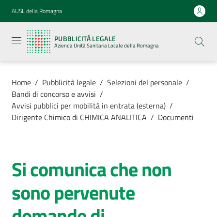
Vai al contenuto
Vai alla navigazione
Vai al footer
AUSL della Romagna
Pubblicità
legale
PUBBLICITÀ LEGALE
Azienda
Azienda Unità Sanitaria Locale della Romagna
Unità
Sanitaria
Locale della
Romagna
Home
/
Pubblicità legale
/
Selezioni del personale
/
Bandi di concorso e avvisi
/
Avvisi pubblici per mobilità in entrata (esterna)
/
Dirigente Chimico di CHIMICA ANALITICA
/
Documenti
Azienda
Servizi
Si comunica che non
sono pervenute
Luoghi di
cura
domande di