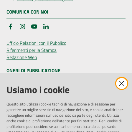
COMUNICA CON NOI
Facebook
Instagram
YouTube
LinkedIn
Ufficio Relazioni con il Pubblico
Riferimenti per la Stampa
Redazione Web
ONERI DI PUBBLICAZIONE
Amministrazione Trasparente
Usiamo i cookie
Pubblicità legale
Albo Pretorio
Questo sito utilizza i cookie tecnici di navigazione e di sessione per
Privacy Policy
garantire un miglior servizio di navigazione del sito, e cookie analitici per
Attuazione Misure PNRR
raccogliere informazioni sull'uso del sito da parte degli utenti. Utilizza
Liste di Attesa
anche cookie di profilazione dell'utente per fini statistici. Per i cookie di
profilazione puoi decidere se abilitarli o meno cliccando sul pulsante