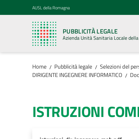
Vai al contenuto
Vai alla navigazione
Vai al footer
AUSL della Romagna
PUBBLICITÀ LEGALE
Azienda Unità Sanitaria Locale del
Home
Pubblicità legale
Selezioni del pe
/
/
DIRIGENTE INGEGNERE INFORMATICO
Doc
/
ISTRUZIONI CO