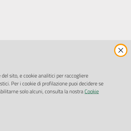
ENTI, IMPRESE E PARTNER
Fatturazione Elettronica
Gare e Appalti
del sito, e cookie analitici per raccogliere
Richiesta Patrocinio
stici. Per i cookie di profilazione puoi decidere se
abilitarne solo alcuni, consulta la nostra
Cookie