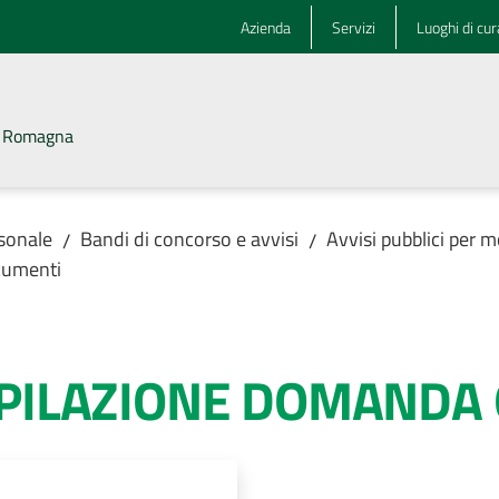
Azienda
Servizi
Luoghi di cur
la Romagna
rsonale
Bandi di concorso e avvisi
Avvisi pubblici per m
/
/
umenti
MPILAZIONE DOMANDA 