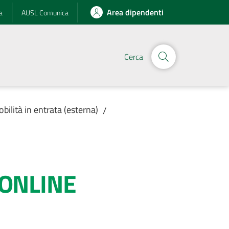
Area dipendenti
a
AUSL Comunica
Cerca
obilità in entrata (esterna)
/
ONLINE