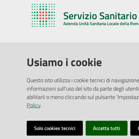
Servizio Sanitari
Azienda Unità Sanitaria Locale della Ro
AZIENDA USL DELLA ROMAGNA
COMUNI
Usiamo i cookie
Sede Legale
Face
Questo sito utilizza i cookie tecnici di navigazione
Via De Gasperi, 8 - 48121 Ravenna (RA)
informazioni sull'uso del sito da parte degli utenti
Ufficio R
CF/P.IVA:
02483810392
Riferime
abilitarli o meno cliccando sul pulsante 'Impostazi
PEC:
azienda@pec.auslromagna.it
Redazio
Policy
.
Solo cookies tecnici
Accetta tutti