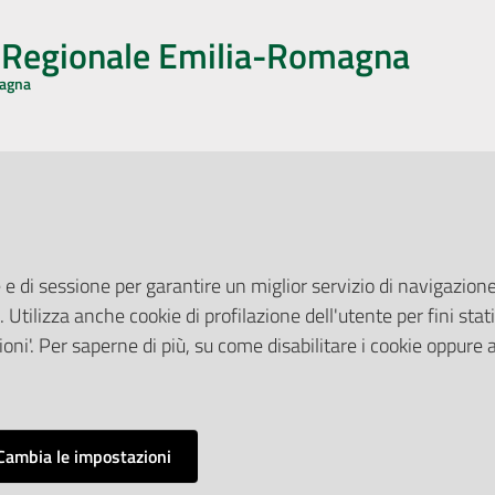
o Regionale Emilia-Romagna
magna
CA CON NOI
ONERI DI PUBBLICAZIONE
book
Instagram
YouTube
LinkedIn
Amministrazione Trasparente
Pubblicità legale
 e di sessione per garantire un miglior servizio di navigazione 
Albo Pretorio
. Utilizza anche cookie di profilazione dell'utente per fini stati
elazioni con il Pubblico
Privacy Policy
nti per la Stampa
oni'. Per saperne di più, su come disabilitare i cookie oppure 
Attuazione Misure PNRR
ne Web
Liste di Attesa
Cambia le impostazioni