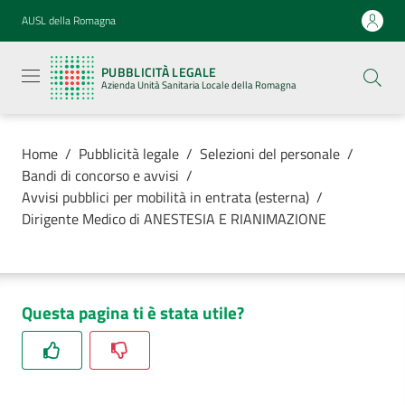
Vai al contenuto
Vai alla navigazione
Vai al footer
AUSL della Romagna
Pubblicità
legale
PUBBLICITÀ LEGALE
Azienda
Azienda Unità Sanitaria Locale della Romagna
Unità
Sanitaria
Locale della
Romagna
Home
/
Pubblicità legale
/
Selezioni del personale
/
Bandi di concorso e avvisi
/
Avvisi pubblici per mobilità in entrata (esterna)
/
Dirigente Medico di ANESTESIA E RIANIMAZIONE
Azienda
Servizi
Questa pagina ti è stata utile?
Luoghi di
cura