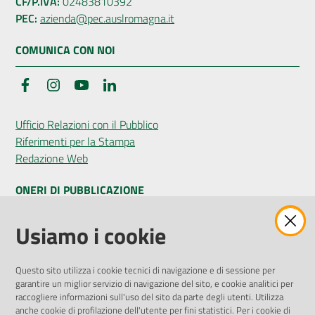
CF/P.IVA:
02483810392
PEC:
azienda@pec.auslromagna.it
COMUNICA CON NOI
Facebook
Instagram
YouTube
LinkedIn
Ufficio Relazioni con il Pubblico
Riferimenti per la Stampa
Redazione Web
ONERI DI PUBBLICAZIONE
Amministrazione Trasparente
Usiamo i cookie
Pubblicità legale
Albo Pretorio
Questo sito utilizza i cookie tecnici di navigazione e di sessione per
Privacy Policy
garantire un miglior servizio di navigazione del sito, e cookie analitici per
Attuazione Misure PNRR
raccogliere informazioni sull'uso del sito da parte degli utenti. Utilizza
Liste di Attesa
anche cookie di profilazione dell'utente per fini statistici. Per i cookie di