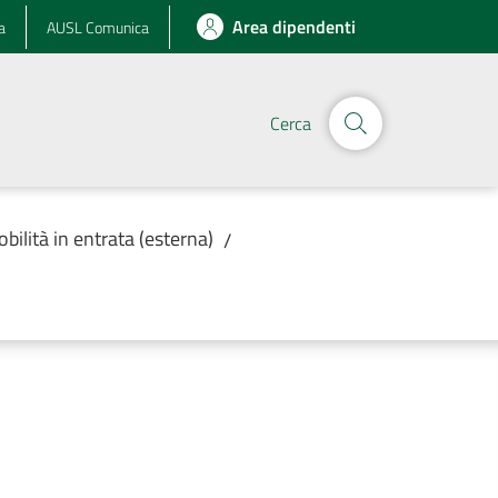
Area dipendenti
a
AUSL Comunica
Cerca
obilità in entrata (esterna)
/