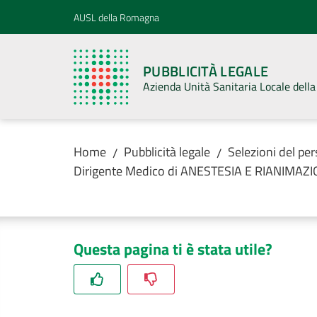
Vai al contenuto
Vai alla navigazione
Vai al footer
AUSL della Romagna
PUBBLICITÀ LEGALE
Azienda Unità Sanitaria Locale del
Home
Pubblicità legale
Selezioni del pe
/
/
Dirigente Medico di ANESTESIA E RIANIMAZ
Questa pagina ti è stata utile?