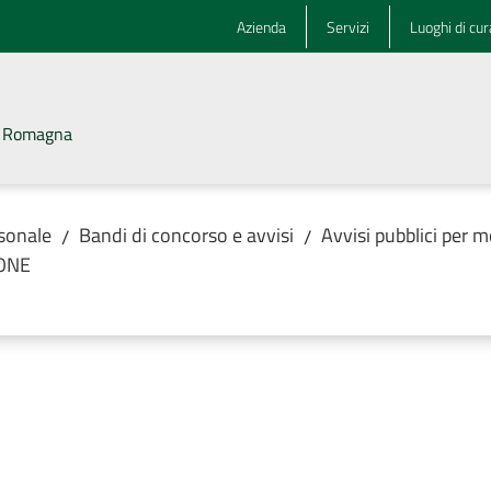
Azienda
Servizi
Luoghi di cur
la Romagna
rsonale
Bandi di concorso e avvisi
Avvisi pubblici per m
/
/
IONE