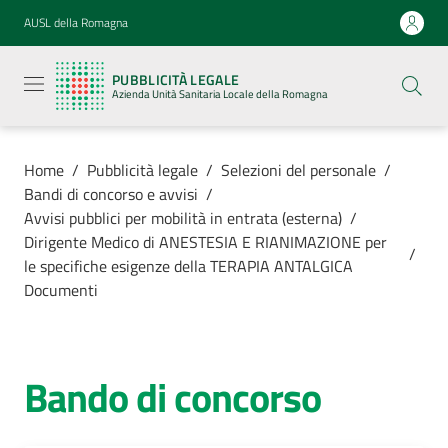
Vai al contenuto
Vai alla navigazione
Vai al footer
AUSL della Romagna
Pubblicità
legale
PUBBLICITÀ LEGALE
Azienda
Azienda Unità Sanitaria Locale della Romagna
Unità
Sanitaria
Locale della
Romagna
Home
/
Pubblicità legale
/
Selezioni del personale
/
Bandi di concorso e avvisi
/
Avvisi pubblici per mobilità in entrata (esterna)
/
Dirigente Medico di ANESTESIA E RIANIMAZIONE per
/
le specifiche esigenze della TERAPIA ANTALGICA
Azienda
Documenti
Servizi
Bando di concorso
Luoghi di
cura