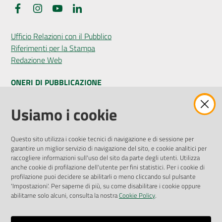
Facebook
Instagram
YouTube
LinkedIn
Ufficio Relazioni con il Pubblico
Riferimenti per la Stampa
Redazione Web
ONERI DI PUBBLICAZIONE
Amministrazione Trasparente
Usiamo i cookie
Pubblicità legale
Albo Pretorio
Questo sito utilizza i cookie tecnici di navigazione e di sessione per
Privacy Policy
garantire un miglior servizio di navigazione del sito, e cookie analitici per
Attuazione Misure PNRR
raccogliere informazioni sull'uso del sito da parte degli utenti. Utilizza
Liste di Attesa
anche cookie di profilazione dell'utente per fini statistici. Per i cookie di
profilazione puoi decidere se abilitarli o meno cliccando sul pulsante
'Impostazioni'. Per saperne di più, su come disabilitare i cookie oppure
ENTI, IMPRESE E PARTNER
abilitarne solo alcuni, consulta la nostra
Cookie Policy
.
Fatturazione Elettronica