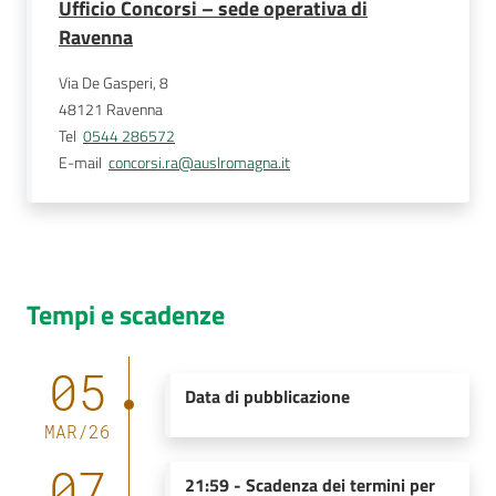
Ufficio Concorsi – sede operativa di
Ravenna
Via De Gasperi, 8
48121
Ravenna
Tel
0544 286572
E-mail
concorsi.ra@auslromagna.it
Tempi e scadenze
05
Data di pubblicazione
MAR
/
26
07
21:59
-
Scadenza dei termini per