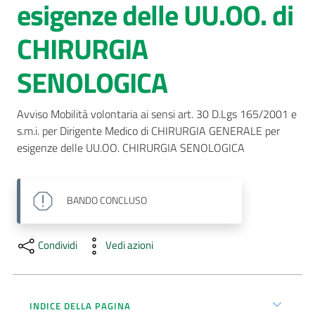
esigenze delle UU.OO. di
AUSL
CHIRURGIA
Comunica
SENOLOGICA
Avviso Mobilità volontaria ai sensi art. 30 D.Lgs 165/2001 e 
s.m.i. per Dirigente Medico di CHIRURGIA GENERALE per   
esigenze delle UU.OO. CHIRURGIA SENOLOGICA
BANDO
CONCLUSO
Condividi
Vedi azioni
INDICE DELLA PAGINA