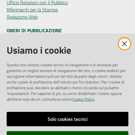
Ufficio Relazioni con il Pubblico
Riferimenti per la Stampa
Redazione Web
ONERI DI PUBBLICAZIONE
Amministrazione Trasparente
Usiamo i cookie
Pubblicità legale
Albo Pretorio
Questo sito utilizza i cookie tecnici di navigazione e di sessione per
Privacy Policy
garantire un miglior servizio di navigazione del sito, e cookie analitici per
Attuazione Misure PNRR
raccogliere informazioni sull'uso del sito da parte degli utenti. Utilizza
Liste di Attesa
anche cookie di profilazione dell'utente per fini statistici. Per i cookie di
profilazione puoi decidere se abilitarli o meno cliccando sul pulsante
'Impostazioni'. Per saperne di più, su come disabilitare i cookie oppure
ENTI, IMPRESE E PARTNER
abilitarne solo alcuni, consulta la nostra
Cookie Policy
.
Fatturazione Elettronica
Gare e Appalti
Solo cookies tecnici
Richiesta Patrocinio