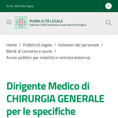
Vai al contenuto
Vai alla navigazione
Vai al footer
AUSL della Romagna
Pubblicità
legale
PUBBLICITÀ LEGALE
Azienda
Azienda Unità Sanitaria Locale della Romagna
Unità
Sanitaria
Locale della
Romagna
Home
/
Pubblicità legale
/
Selezioni del personale
/
Bandi di concorso e avvisi
/
Avvisi pubblici per mobilità in entrata (esterna)
Azienda
Dirigente Medico di
Salta al contenuto
Servizi
CHIRURGIA GENERALE
Luoghi di
per le specifiche
cura