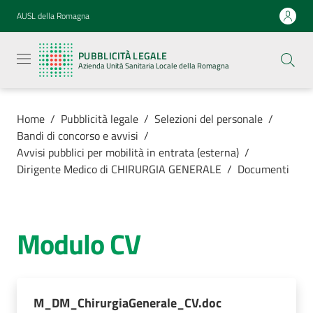
Vai al contenuto
Vai alla navigazione
Vai al footer
AUSL della Romagna
Pubblicità
legale
PUBBLICITÀ LEGALE
Azienda
Azienda Unità Sanitaria Locale della Romagna
Unità
Sanitaria
Locale della
Romagna
Home
/
Pubblicità legale
/
Selezioni del personale
/
Bandi di concorso e avvisi
/
Avvisi pubblici per mobilità in entrata (esterna)
/
Dirigente Medico di CHIRURGIA GENERALE
/
Documenti
Azienda
Servizi
Modulo CV
Luoghi di
cura
M_DM_ChirurgiaGenerale_CV.doc