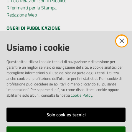
Ufficio Relazioni con il Pubblico
Riferimenti per la Stampa
Redazione Web
ONERI DI PUBBLICAZIONE
Amministrazione Trasparente
Usiamo i cookie
Pubblicità legale
Albo Pretorio
Questo sito utilizza i cookie tecnici di navigazione e di sessione per
Privacy Policy
garantire un miglior servizio di navigazione del sito, e cookie analitici per
Attuazione Misure PNRR
raccogliere informazioni sull'uso del sito da parte degli utenti. Utilizza
Liste di Attesa
anche cookie di profilazione dell'utente per fini statistici. Per i cookie di
profilazione puoi decidere se abilitarli o meno cliccando sul pulsante
'Impostazioni'. Per saperne di più, su come disabilitare i cookie oppure
ENTI, IMPRESE E PARTNER
abilitarne solo alcuni, consulta la nostra
Cookie Policy
.
Fatturazione Elettronica
Gare e Appalti
Solo cookies tecnici
Richiesta Patrocinio