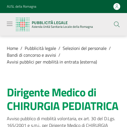
Vai al contenuto
Vai alla navigazione
Vai al footer
AUSL della Romagna
Pubblicità
legale
PUBBLICITÀ LEGALE
Azienda
Azienda Unità Sanitaria Locale della Romagna
Unità
Sanitaria
Locale della
Romagna
Home
/
Pubblicità legale
/
Selezioni del personale
/
Bandi di concorso e avvisi
/
Avvisi pubblici per mobilità in entrata (esterna)
Azienda
Dirigente Medico di
Salta al contenuto
Servizi
CHIRURGIA PEDIATRICA
Luoghi di
cura
Avviso pubblico di mobilità volontaria, ex art. 30 del D.Lgs. 
165/2001 e s.m.i., per Dirigente Medico di CHIRURGIA 