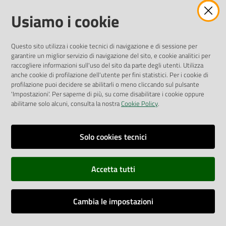
Amministrazione Trasparente
Usiamo i cookie
Pubblicità legale
Albo Pretorio
Questo sito utilizza i cookie tecnici di navigazione e di sessione per
Privacy Policy
garantire un miglior servizio di navigazione del sito, e cookie analitici per
Attuazione Misure PNRR
raccogliere informazioni sull'uso del sito da parte degli utenti. Utilizza
Liste di Attesa
anche cookie di profilazione dell'utente per fini statistici. Per i cookie di
profilazione puoi decidere se abilitarli o meno cliccando sul pulsante
'Impostazioni'. Per saperne di più, su come disabilitare i cookie oppure
ENTI, IMPRESE E PARTNER
abilitarne solo alcuni, consulta la nostra
Cookie Policy
.
Fatturazione Elettronica
Gare e Appalti
Solo cookies tecnici
Richiesta Patrocinio
Accetta tutti
Dichiarazione di Accessibilità
Cambia le impostazioni
Dati di Monitoraggio