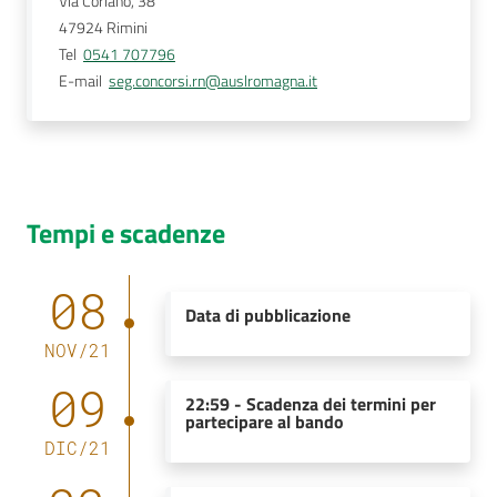
Via Coriano, 38
47924
Rimini
Tel
0541 707796
E-mail
seg.concorsi.rn@auslromagna.it
Tempi e scadenze
08
Data di pubblicazione
NOV
/
21
09
22:59
-
Scadenza dei termini per
partecipare al bando
DIC
/
21