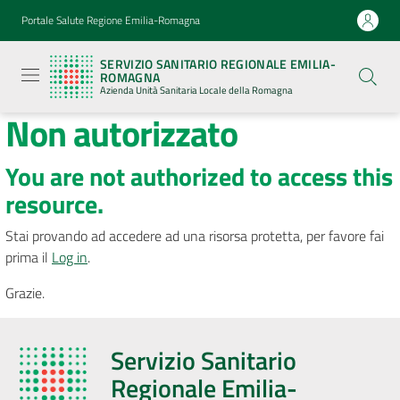
Vai al contenuto
Vai alla navigazione
Vai al footer
Portale Salute Regione Emilia-Romagna
Servizio
Sanitario
SERVIZIO SANITARIO REGIONALE EMILIA-
Regionale
ROMAGNA
Emilia-
Azienda Unità Sanitaria Locale della Romagna
Romagna
Non autorizzato
Azienda
Unità
Sanitaria
Locale della
You are not authorized to access this
Romagna
resource.
Stai provando ad accedere ad una risorsa protetta, per favore fai
prima il
Log in
.
Seguici
Grazie.
su
Servizio Sanitario
Regionale Emilia-