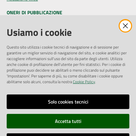
ONERI DI PUBBLICAZIONE
Amministrazione Trasparente
Usiamo i cookie
Pubblicità legale
Albo Pretorio
Questo sito utilizza i cookie tecnici di navigazione e di sessione per
Privacy Policy
garantire un miglior servizio di navigazione del sito, e cookie analitici per
Attuazione Misure PNRR
raccogliere informazioni sull'uso del sito da parte degli utenti. Utilizza
Liste di Attesa
anche cookie di profilazione dell'utente per fini statistici. Per i cookie di
profilazione puoi decidere se abilitarli o meno cliccando sul pulsante
'Impostazioni'. Per saperne di più, su come disabilitare i cookie oppure
ENTI, IMPRESE E PARTNER
abilitarne solo alcuni, consulta la nostra
Cookie Policy
.
Fatturazione Elettronica
Gare e Appalti
Solo cookies tecnici
Richiesta Patrocinio
Accetta tutti