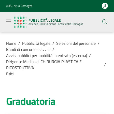
Vai al contenuto
Vai alla navigazione
Vai al footer
AUSL della Romagna
Pubblicità
legale
PUBBLICITÀ LEGALE
Azienda
Azienda Unità Sanitaria Locale della Romagna
Unità
Sanitaria
Locale della
Romagna
Home
/
Pubblicità legale
/
Selezioni del personale
/
Bandi di concorso e avvisi
/
Avvisi pubblici per mobilità in entrata (esterna)
/
Dirigente Medico di CHIRURGIA PLASTICA E
/
RICOSTRUTTIVA
Azienda
Esiti
Servizi
Graduatoria
Luoghi di
cura