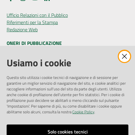
Ufficio Relazioni con il Pubblico
Riferimenti per la Stampa
Redazione Web
ONERI DI PUBBLICAZIONE
Amministrazione Trasparente
Usiamo i cookie
Pubblicità legale
Albo Pretorio
Questo sito utilizza i cookie tecnici di navigazione e di sessione per
Privacy Policy
garantire un miglior servizio di navigazione del sito, e cookie analitici per
Attuazione Misure PNRR
raccogliere informazioni sull'uso del sito da parte degli utenti. Utilizza
Liste di Attesa
anche cookie di profilazione dell'utente per fini statistici. Per i cookie di
profilazione puoi decidere se abilitarli o meno cliccando sul pulsante
'Impostazioni'. Per saperne di più, su come disabilitare i cookie oppure
ENTI, IMPRESE E PARTNER
abilitarne solo alcuni, consulta la nostra
Cookie Policy
.
Fatturazione Elettronica
Gare e Appalti
Solo cookies tecnici