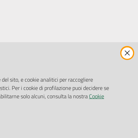
ENTI, IMPRESE E PARTNER
Fatturazione Elettronica
Gare e Appalti
del sito, e cookie analitici per raccogliere
Richiesta Patrocinio
stici. Per i cookie di profilazione puoi decidere se
abilitarne solo alcuni, consulta la nostra
Cookie