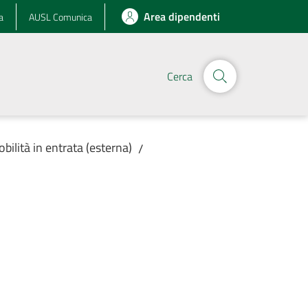
Area dipendenti
a
AUSL Comunica
Cerca
obilità in entrata (esterna)
/