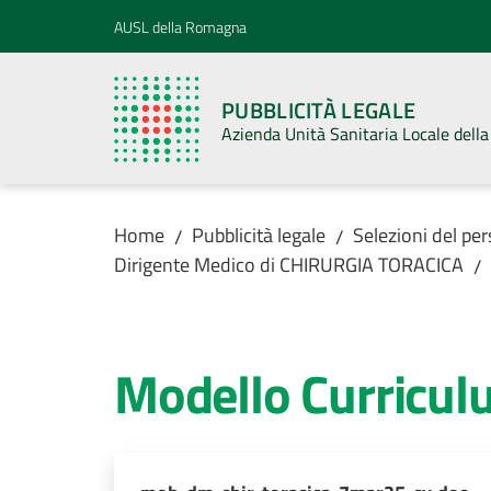
Vai al contenuto
Vai alla navigazione
Vai al footer
AUSL della Romagna
PUBBLICITÀ LEGALE
Azienda Unità Sanitaria Locale del
Home
Pubblicità legale
Selezioni del pe
/
/
Dirigente Medico di CHIRURGIA TORACICA
/
Modello Curricu