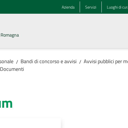
Azienda
Servizi
Luoghi di cur
la Romagna
rsonale
Bandi di concorso e avvisi
Avvisi pubblici per m
/
/
Documenti
lum