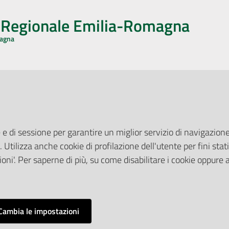
o Regionale Emilia-Romagna
magna
CA CON NOI
ONERI DI PUBBLICAZIONE
book
Instagram
YouTube
LinkedIn
Amministrazione Trasparente
Pubblicità legale
 e di sessione per garantire un miglior servizio di navigazione 
Albo Pretorio
. Utilizza anche cookie di profilazione dell'utente per fini stati
elazioni con il Pubblico
Privacy Policy
nti per la Stampa
oni'. Per saperne di più, su come disabilitare i cookie oppure 
Attuazione Misure PNRR
ne Web
Liste di Attesa
Cambia le impostazioni