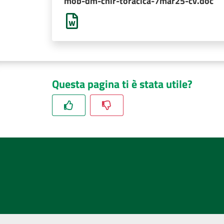
mob-dm-chir-toracica-7mar25-cv.doc
Questa pagina ti è stata utile?