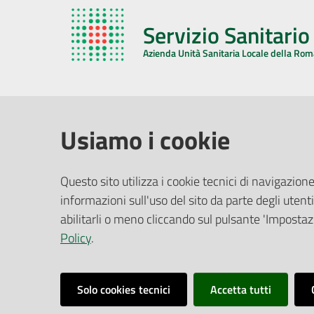
Servizio Sanitari
Azienda Unità Sanitaria Locale della Ro
AZIENDA USL DELLA ROMAGNA
COMUNI
Usiamo i cookie
Sede Legale
Face
Questo sito utilizza i cookie tecnici di navigazione
Via De Gasperi, 8 - 48121 Ravenna (RA)
informazioni sull'uso del sito da parte degli utenti
Ufficio R
CF/P.IVA:
02483810392
Riferime
abilitarli o meno cliccando sul pulsante 'Impostazi
PEC:
azienda@pec.auslromagna.it
Redazio
Policy
.
Solo cookies tecnici
Accetta tutti