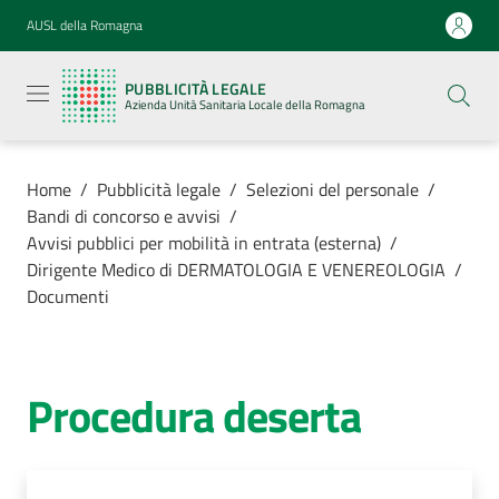
Vai al contenuto
Vai alla navigazione
Vai al footer
AUSL della Romagna
Pubblicità
legale
PUBBLICITÀ LEGALE
Azienda
Azienda Unità Sanitaria Locale della Romagna
Unità
Sanitaria
Locale della
Romagna
Home
/
Pubblicità legale
/
Selezioni del personale
/
Bandi di concorso e avvisi
/
Avvisi pubblici per mobilità in entrata (esterna)
/
Dirigente Medico di DERMATOLOGIA E VENEREOLOGIA
/
Documenti
Azienda
Servizi
Procedura deserta
Luoghi di
cura