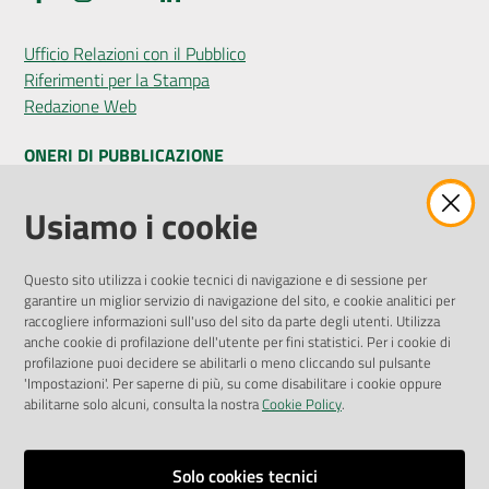
Ufficio Relazioni con il Pubblico
Riferimenti per la Stampa
Redazione Web
ONERI DI PUBBLICAZIONE
Amministrazione Trasparente
Usiamo i cookie
Pubblicità legale
Albo Pretorio
Questo sito utilizza i cookie tecnici di navigazione e di sessione per
Privacy Policy
garantire un miglior servizio di navigazione del sito, e cookie analitici per
Attuazione Misure PNRR
raccogliere informazioni sull'uso del sito da parte degli utenti. Utilizza
Liste di Attesa
anche cookie di profilazione dell'utente per fini statistici. Per i cookie di
profilazione puoi decidere se abilitarli o meno cliccando sul pulsante
'Impostazioni'. Per saperne di più, su come disabilitare i cookie oppure
ENTI, IMPRESE E PARTNER
abilitarne solo alcuni, consulta la nostra
Cookie Policy
.
Fatturazione Elettronica
Gare e Appalti
Solo cookies tecnici