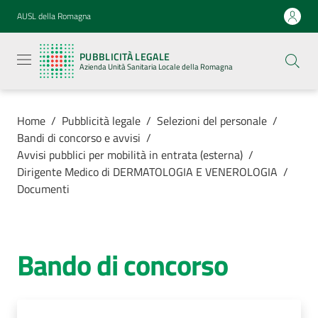
Vai al contenuto
Vai alla navigazione
Vai al footer
AUSL della Romagna
Pubblicità
legale
PUBBLICITÀ LEGALE
Azienda
Azienda Unità Sanitaria Locale della Romagna
Unità
Sanitaria
Locale della
Romagna
Home
/
Pubblicità legale
/
Selezioni del personale
/
Bandi di concorso e avvisi
/
Avvisi pubblici per mobilità in entrata (esterna)
/
Dirigente Medico di DERMATOLOGIA E VENEROLOGIA
/
Documenti
Azienda
Servizi
Bando di concorso
Luoghi di
cura