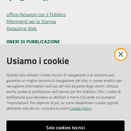
Ufficio Relazioni con il Pubblico
Riferimenti per la Stampa
Redazione Web
ONERI DI PUBBLICAZIONE
Amministrazione Trasparente
Usiamo i cookie
Pubblicità legale
Albo Pretorio
Questo sito utilizza i cookie tecnici di navigazione e di sessione per
Privacy Policy
garantire un miglior servizio di navigazione del sito, e cookie analitici per
Attuazione Misure PNRR
raccogliere informazioni sull'uso del sito da parte degli utenti. Utilizza
Liste di Attesa
anche cookie di profilazione dell'utente per fini statistici. Per i cookie di
profilazione puoi decidere se abilitarli o meno cliccando sul pulsante
'Impostazioni'. Per saperne di più, su come disabilitare i cookie oppure
ENTI, IMPRESE E PARTNER
abilitarne solo alcuni, consulta la nostra
Cookie Policy
.
Fatturazione Elettronica
Gare e Appalti
Solo cookies tecnici