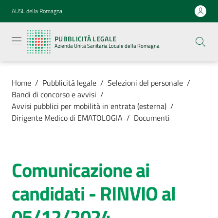
Vai al contenuto
Vai alla navigazione
Vai al footer
AUSL della Romagna
Pubblicità
legale
PUBBLICITÀ LEGALE
Azienda
Azienda Unità Sanitaria Locale della Romagna
Unità
Sanitaria
Locale della
Romagna
Home
/
Pubblicità legale
/
Selezioni del personale
/
Bandi di concorso e avvisi
/
Avvisi pubblici per mobilità in entrata (esterna)
/
Dirigente Medico di EMATOLOGIA
/
Documenti
Azienda
Servizi
Comunicazione ai
candidati - RINVIO al
Luoghi di
cura
05/12/2024