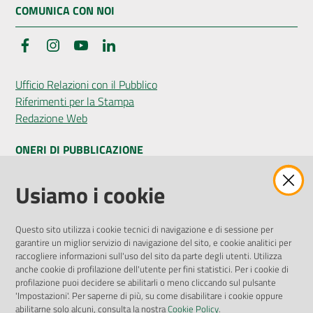
COMUNICA CON NOI
Facebook
Instagram
YouTube
LinkedIn
Ufficio Relazioni con il Pubblico
Riferimenti per la Stampa
Redazione Web
ONERI DI PUBBLICAZIONE
Amministrazione Trasparente
Usiamo i cookie
Pubblicità legale
Albo Pretorio
Questo sito utilizza i cookie tecnici di navigazione e di sessione per
Privacy Policy
garantire un miglior servizio di navigazione del sito, e cookie analitici per
Attuazione Misure PNRR
raccogliere informazioni sull'uso del sito da parte degli utenti. Utilizza
Liste di Attesa
anche cookie di profilazione dell'utente per fini statistici. Per i cookie di
profilazione puoi decidere se abilitarli o meno cliccando sul pulsante
'Impostazioni'. Per saperne di più, su come disabilitare i cookie oppure
ENTI, IMPRESE E PARTNER
abilitarne solo alcuni, consulta la nostra
Cookie Policy
.