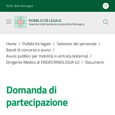
Vai al contenuto
Vai alla navigazione
Vai al footer
AUSL della Romagna
Pubblicità
legale
PUBBLICITÀ LEGALE
Azienda
Azienda Unità Sanitaria Locale della Romagna
Unità
Sanitaria
Locale della
Romagna
Home
/
Pubblicità legale
/
Selezioni del personale
/
Bandi di concorso e avvisi
/
Avvisi pubblici per mobilità in entrata (esterna)
/
Dirigente Medico di ENDOCRINOLOGIA (2)
/
Documenti
Azienda
Servizi
Domanda di
partecipazione
Luoghi di
cura