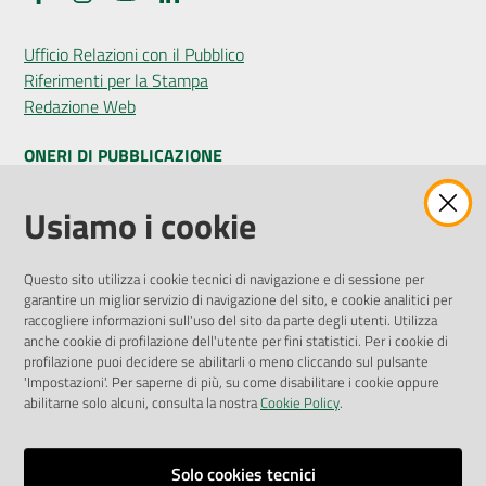
Ufficio Relazioni con il Pubblico
Riferimenti per la Stampa
Redazione Web
ONERI DI PUBBLICAZIONE
Amministrazione Trasparente
Usiamo i cookie
Pubblicità legale
Albo Pretorio
Questo sito utilizza i cookie tecnici di navigazione e di sessione per
Privacy Policy
garantire un miglior servizio di navigazione del sito, e cookie analitici per
Attuazione Misure PNRR
raccogliere informazioni sull'uso del sito da parte degli utenti. Utilizza
Liste di Attesa
anche cookie di profilazione dell'utente per fini statistici. Per i cookie di
profilazione puoi decidere se abilitarli o meno cliccando sul pulsante
'Impostazioni'. Per saperne di più, su come disabilitare i cookie oppure
ENTI, IMPRESE E PARTNER
abilitarne solo alcuni, consulta la nostra
Cookie Policy
.
Fatturazione Elettronica
Gare e Appalti
Solo cookies tecnici