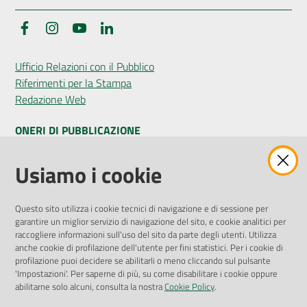
Facebook
Instagram
YouTube
LinkedIn
Ufficio Relazioni con il Pubblico
Riferimenti per la Stampa
Redazione Web
ONERI DI PUBBLICAZIONE
Amministrazione Trasparente
Usiamo i cookie
Pubblicità legale
Albo Pretorio
Questo sito utilizza i cookie tecnici di navigazione e di sessione per
Privacy Policy
garantire un miglior servizio di navigazione del sito, e cookie analitici per
Attuazione Misure PNRR
raccogliere informazioni sull'uso del sito da parte degli utenti. Utilizza
Liste di Attesa
anche cookie di profilazione dell'utente per fini statistici. Per i cookie di
profilazione puoi decidere se abilitarli o meno cliccando sul pulsante
'Impostazioni'. Per saperne di più, su come disabilitare i cookie oppure
ENTI, IMPRESE E PARTNER
abilitarne solo alcuni, consulta la nostra
Cookie Policy
.