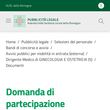
Vai al contenuto
Vai alla navigazione
Vai al footer
AUSL della Romagna
Pubblicità
legale
PUBBLICITÀ LEGALE
Azienda
Azienda Unità Sanitaria Locale della Romagna
Unità
Sanitaria
Locale della
Romagna
Home
/
Pubblicità legale
/
Selezioni del personale
/
Bandi di concorso e avvisi
/
Avvisi pubblici per mobilità in entrata (esterna)
/
Dirigente Medico di GINECOLOGIA E OSTETRICIA (5)
/
Documenti
Azienda
Servizi
Domanda di
Luoghi di
partecipazione
cura