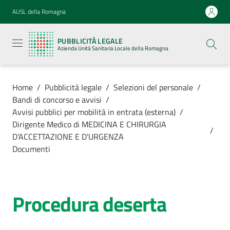
Vai al contenuto
Vai alla navigazione
Vai al footer
AUSL della Romagna
Pubblicità
legale
PUBBLICITÀ LEGALE
Azienda
Azienda Unità Sanitaria Locale della Romagna
Unità
Sanitaria
Locale della
Romagna
Home
/
Pubblicità legale
/
Selezioni del personale
/
Bandi di concorso e avvisi
/
Avvisi pubblici per mobilità in entrata (esterna)
/
Dirigente Medico di MEDICINA E CHIRURGIA
/
D'ACCETTAZIONE E D'URGENZA
Azienda
Documenti
Servizi
Procedura deserta
Luoghi di
cura