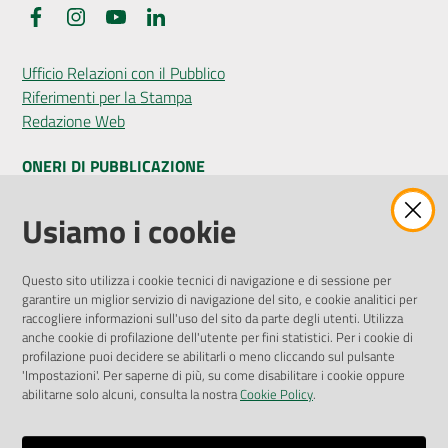
Facebook
Instagram
YouTube
LinkedIn
Ufficio Relazioni con il Pubblico
Riferimenti per la Stampa
Redazione Web
ONERI DI PUBBLICAZIONE
Amministrazione Trasparente
Usiamo i cookie
Pubblicità legale
Albo Pretorio
Questo sito utilizza i cookie tecnici di navigazione e di sessione per
Privacy Policy
garantire un miglior servizio di navigazione del sito, e cookie analitici per
Attuazione Misure PNRR
raccogliere informazioni sull'uso del sito da parte degli utenti. Utilizza
Liste di Attesa
anche cookie di profilazione dell'utente per fini statistici. Per i cookie di
profilazione puoi decidere se abilitarli o meno cliccando sul pulsante
'Impostazioni'. Per saperne di più, su come disabilitare i cookie oppure
ENTI, IMPRESE E PARTNER
abilitarne solo alcuni, consulta la nostra
Cookie Policy
.
Fatturazione Elettronica