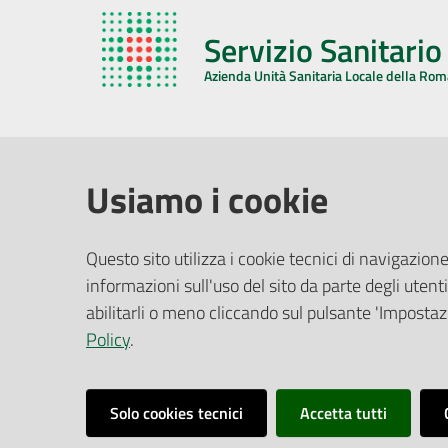
Servizio Sanitari
Azienda Unità Sanitaria Locale della Ro
AZIENDA USL DELLA ROMAGNA
COMUNI
Usiamo i cookie
Sede Legale
Face
Questo sito utilizza i cookie tecnici di navigazione
Via De Gasperi, 8 - 48121 Ravenna (RA)
informazioni sull'uso del sito da parte degli utenti
Ufficio R
CF/P.IVA:
02483810392
Riferime
abilitarli o meno cliccando sul pulsante 'Impostazi
PEC:
azienda@pec.auslromagna.it
Redazio
Policy
.
Solo cookies tecnici
Accetta tutti