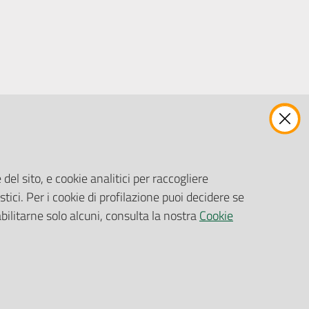
ENTI, IMPRESE E PARTNER
Fatturazione Elettronica
Gare e Appalti
del sito, e cookie analitici per raccogliere
Richiesta Patrocinio
stici. Per i cookie di profilazione puoi decidere se
abilitarne solo alcuni, consulta la nostra
Cookie