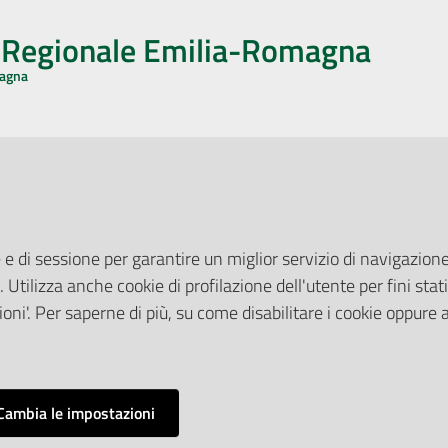
o Regionale Emilia-Romagna
magna
CA CON NOI
ONERI DI PUBBLICAZIONE
book
Instagram
YouTube
LinkedIn
Amministrazione Trasparente
Pubblicità legale
 e di sessione per garantire un miglior servizio di navigazione 
Albo Pretorio
. Utilizza anche cookie di profilazione dell'utente per fini stati
elazioni con il Pubblico
Privacy Policy
nti per la Stampa
oni'. Per saperne di più, su come disabilitare i cookie oppure 
Attuazione Misure PNRR
ne Web
Liste di Attesa
Cambia le impostazioni