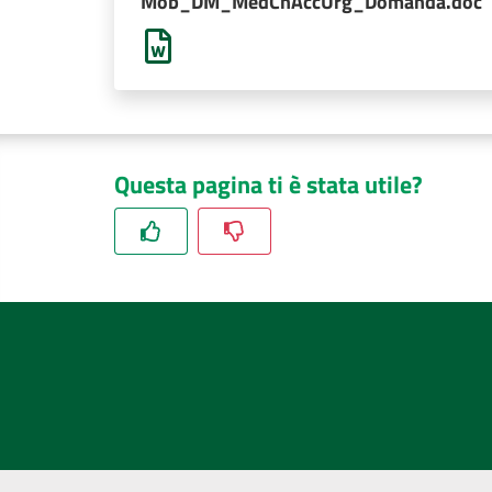
Mob_DM_MedChAccUrg_Domanda.doc
Questa pagina ti è stata utile?