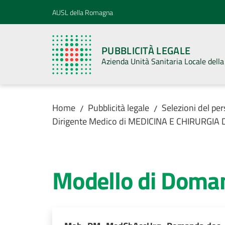
Vai al contenuto
Vai alla navigazione
Vai al footer
AUSL della Romagna
PUBBLICITÀ LEGALE
Azienda Unità Sanitaria Locale del
Home
Pubblicità legale
Selezioni del pe
/
/
Dirigente Medico di MEDICINA E CHIRURGIA
Modello di Doma