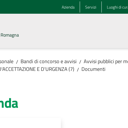
Azienda
Servizi
Luoghi di cur
la Romagna
rsonale
Bandi di concorso e avvisi
Avvisi pubblici per m
/
/
 D'ACCETTAZIONE E D'URGENZA (7)
Documenti
/
nda