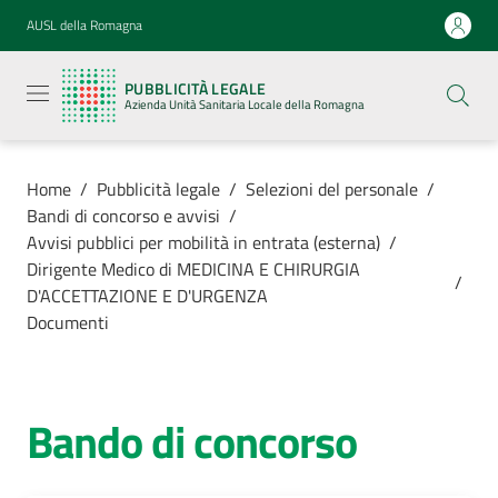
Vai al contenuto
Vai alla navigazione
Vai al footer
AUSL della Romagna
Pubblicità
legale
PUBBLICITÀ LEGALE
Azienda
Azienda Unità Sanitaria Locale della Romagna
Unità
Sanitaria
Locale della
Romagna
Home
/
Pubblicità legale
/
Selezioni del personale
/
Bandi di concorso e avvisi
/
Avvisi pubblici per mobilità in entrata (esterna)
/
Dirigente Medico di MEDICINA E CHIRURGIA
/
D'ACCETTAZIONE E D'URGENZA
Azienda
Documenti
Servizi
Bando di concorso
Luoghi di
cura