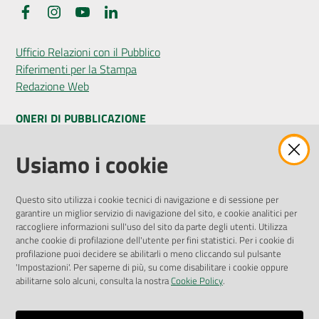
Facebook
Instagram
YouTube
LinkedIn
Ufficio Relazioni con il Pubblico
Riferimenti per la Stampa
Redazione Web
ONERI DI PUBBLICAZIONE
Amministrazione Trasparente
Usiamo i cookie
Pubblicità legale
Albo Pretorio
Questo sito utilizza i cookie tecnici di navigazione e di sessione per
Privacy Policy
garantire un miglior servizio di navigazione del sito, e cookie analitici per
Attuazione Misure PNRR
raccogliere informazioni sull'uso del sito da parte degli utenti. Utilizza
Liste di Attesa
anche cookie di profilazione dell'utente per fini statistici. Per i cookie di
profilazione puoi decidere se abilitarli o meno cliccando sul pulsante
'Impostazioni'. Per saperne di più, su come disabilitare i cookie oppure
ENTI, IMPRESE E PARTNER
abilitarne solo alcuni, consulta la nostra
Cookie Policy
.
Fatturazione Elettronica