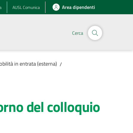
Area dipendenti
a
AUSL Comunica
Cerca
obilità in entrata (esterna)
/
rno del colloquio