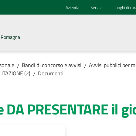
Azienda
Servizi
Luoghi di cur
la Romagna
rsonale
Bandi di concorso e avvisi
Avvisi pubblici per m
/
/
LITAZIONE (2)
Documenti
/
e DA PRESENTARE il gio