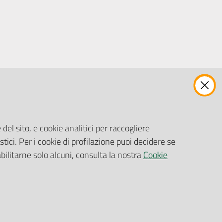
ENTI, IMPRESE E PARTNER
Fatturazione Elettronica
Gare e Appalti
del sito, e cookie analitici per raccogliere
Richiesta Patrocinio
stici. Per i cookie di profilazione puoi decidere se
abilitarne solo alcuni, consulta la nostra
Cookie