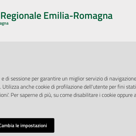
o Regionale Emilia-Romagna
magna
CA CON NOI
ONERI DI PUBBLICAZIONE
book
Instagram
YouTube
LinkedIn
Amministrazione Trasparente
Pubblicità legale
 e di sessione per garantire un miglior servizio di navigazione 
Albo Pretorio
. Utilizza anche cookie di profilazione dell'utente per fini stati
elazioni con il Pubblico
Privacy Policy
nti per la Stampa
oni'. Per saperne di più, su come disabilitare i cookie oppure 
Attuazione Misure PNRR
ne Web
Liste di Attesa
Cambia le impostazioni