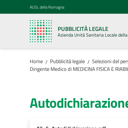
Vai al contenuto
Vai alla navigazione
Vai al footer
AUSL della Romagna
PUBBLICITÀ LEGALE
Azienda Unità Sanitaria Locale del
Home
Pubblicità legale
Selezioni del pe
/
/
Dirigente Medico di MEDICINA FISICA E RIABI
Autodichiarazion