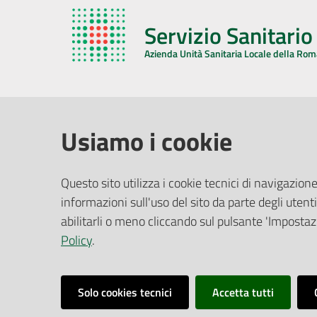
Servizio Sanitari
Azienda Unità Sanitaria Locale della Ro
AZIENDA USL DELLA ROMAGNA
COMUNI
Usiamo i cookie
Sede Legale
Face
Questo sito utilizza i cookie tecnici di navigazione
Via De Gasperi, 8 - 48121 Ravenna (RA)
informazioni sull'uso del sito da parte degli utenti
Ufficio R
CF/P.IVA:
02483810392
Riferime
abilitarli o meno cliccando sul pulsante 'Impostazi
PEC:
azienda@pec.auslromagna.it
Redazio
Policy
.
Solo cookies tecnici
Accetta tutti