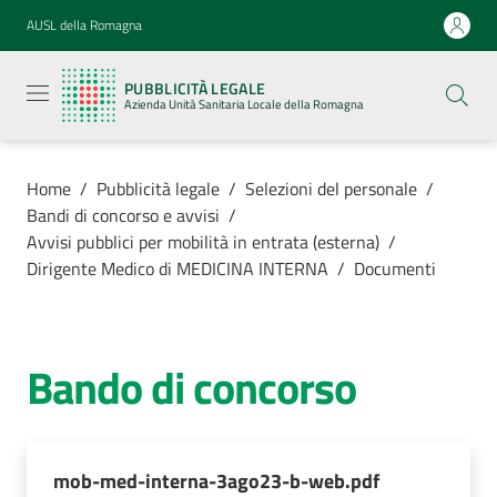
Vai al contenuto
Vai alla navigazione
Vai al footer
AUSL della Romagna
Pubblicità
legale
PUBBLICITÀ LEGALE
Azienda
Azienda Unità Sanitaria Locale della Romagna
Unità
Sanitaria
Locale della
Romagna
Home
/
Pubblicità legale
/
Selezioni del personale
/
Bandi di concorso e avvisi
/
Avvisi pubblici per mobilità in entrata (esterna)
/
Dirigente Medico di MEDICINA INTERNA
/
Documenti
Azienda
Servizi
Bando di concorso
Luoghi di
cura
mob-med-interna-3ago23-b-web.pdf