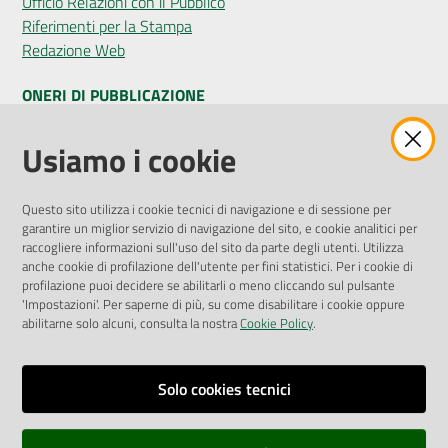
Ufficio Relazioni con il Pubblico
Riferimenti per la Stampa
Redazione Web
ONERI DI PUBBLICAZIONE
Amministrazione Trasparente
Usiamo i cookie
Pubblicità legale
Albo Pretorio
Questo sito utilizza i cookie tecnici di navigazione e di sessione per
Privacy Policy
garantire un miglior servizio di navigazione del sito, e cookie analitici per
Attuazione Misure PNRR
raccogliere informazioni sull'uso del sito da parte degli utenti. Utilizza
Liste di Attesa
anche cookie di profilazione dell'utente per fini statistici. Per i cookie di
profilazione puoi decidere se abilitarli o meno cliccando sul pulsante
'Impostazioni'. Per saperne di più, su come disabilitare i cookie oppure
ENTI, IMPRESE E PARTNER
abilitarne solo alcuni, consulta la nostra
Cookie Policy
.
Fatturazione Elettronica
Gare e Appalti
Solo cookies tecnici
Richiesta Patrocinio