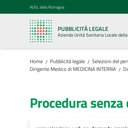
Vai al contenuto
Vai alla navigazione
Vai al footer
AUSL della Romagna
PUBBLICITÀ LEGALE
Azienda Unità Sanitaria Locale del
Home
Pubblicità legale
Selezioni del pe
/
/
Dirigente Medico di MEDICINA INTERNA
D
/
Procedura senza