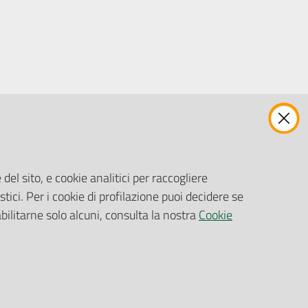
ENTI, IMPRESE E PARTNER
Fatturazione Elettronica
Gare e Appalti
del sito, e cookie analitici per raccogliere
Richiesta Patrocinio
stici. Per i cookie di profilazione puoi decidere se
abilitarne solo alcuni, consulta la nostra
Cookie