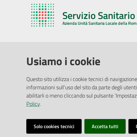
Servizio Sanitari
Azienda Unità Sanitaria Locale della Ro
AZIENDA USL DELLA ROMAGNA
COMUNI
Usiamo i cookie
Sede Legale
Face
Questo sito utilizza i cookie tecnici di navigazione
Via De Gasperi, 8 - 48121 Ravenna (RA)
informazioni sull'uso del sito da parte degli utenti
Ufficio R
CF/P.IVA:
02483810392
Riferime
abilitarli o meno cliccando sul pulsante 'Impostazi
PEC:
azienda@pec.auslromagna.it
Redazio
Policy
.
Solo cookies tecnici
Accetta tutti