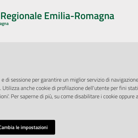
o Regionale Emilia-Romagna
magna
CA CON NOI
ONERI DI PUBBLICAZIONE
book
Instagram
YouTube
LinkedIn
Amministrazione Trasparente
Pubblicità legale
 e di sessione per garantire un miglior servizio di navigazione 
Albo Pretorio
. Utilizza anche cookie di profilazione dell'utente per fini stati
elazioni con il Pubblico
Privacy Policy
nti per la Stampa
oni'. Per saperne di più, su come disabilitare i cookie oppure 
Attuazione Misure PNRR
ne Web
Liste di Attesa
Cambia le impostazioni