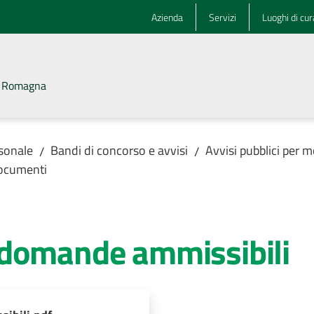
Azienda
Servizi
Luoghi di cur
la Romagna
rsonale
Bandi di concorso e avvisi
Avvisi pubblici per m
/
/
ocumenti
 domande ammissibili