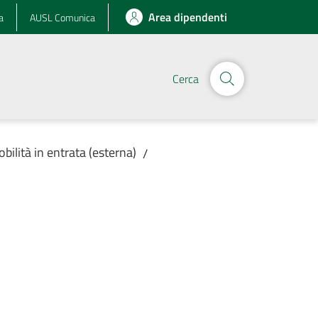
Area dipendenti
a
AUSL Comunica
Cerca
obilità in entrata (esterna)
/