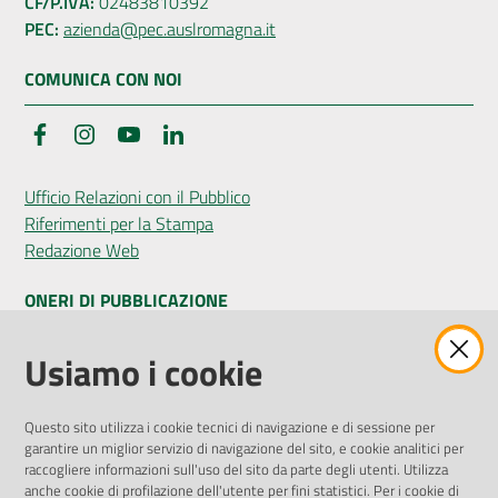
CF/P.IVA:
02483810392
PEC:
azienda@pec.auslromagna.it
COMUNICA CON NOI
Facebook
Instagram
YouTube
LinkedIn
Ufficio Relazioni con il Pubblico
Riferimenti per la Stampa
Redazione Web
ONERI DI PUBBLICAZIONE
Amministrazione Trasparente
Usiamo i cookie
Pubblicità legale
Albo Pretorio
Questo sito utilizza i cookie tecnici di navigazione e di sessione per
Privacy Policy
garantire un miglior servizio di navigazione del sito, e cookie analitici per
Attuazione Misure PNRR
raccogliere informazioni sull'uso del sito da parte degli utenti. Utilizza
Liste di Attesa
anche cookie di profilazione dell'utente per fini statistici. Per i cookie di