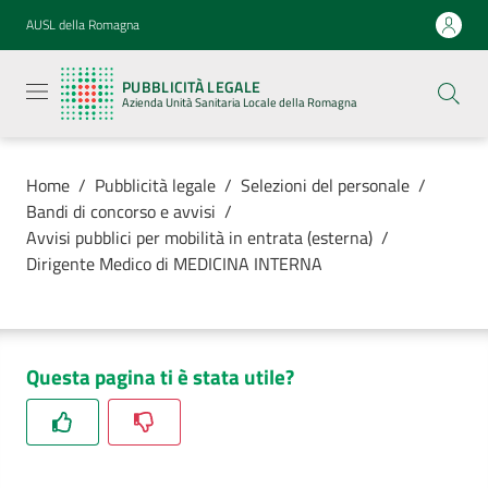
Vai al contenuto
Vai alla navigazione
Vai al footer
AUSL della Romagna
Pubblicità
legale
PUBBLICITÀ LEGALE
Azienda
Azienda Unità Sanitaria Locale della Romagna
Unità
Sanitaria
Locale della
Romagna
Home
/
Pubblicità legale
/
Selezioni del personale
/
Bandi di concorso e avvisi
/
Avvisi pubblici per mobilità in entrata (esterna)
/
Dirigente Medico di MEDICINA INTERNA
Azienda
Servizi
Questa pagina ti è stata utile?
Luoghi di
cura