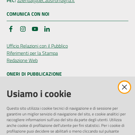
PEC:
azienda@pec.auslromagna.it
COMUNICA CON NOI
Facebook
Instagram
YouTube
LinkedIn
Ufficio Relazioni con il Pubblico
Riferimenti per la Stampa
Redazione Web
ONERI DI PUBBLICAZIONE
Amministrazione Trasparente
Usiamo i cookie
Pubblicità legale
Albo Pretorio
Questo sito utilizza i cookie tecnici di navigazione e di sessione per
Privacy Policy
garantire un miglior servizio di navigazione del sito, e cookie analitici per
Attuazione Misure PNRR
raccogliere informazioni sull'uso del sito da parte degli utenti. Utilizza
Liste di Attesa
anche cookie di profilazione dell'utente per fini statistici. Per i cookie di
profilazione puoi decidere se abilitarli o meno cliccando sul pulsante