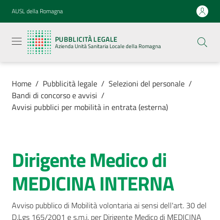
Vai al contenuto
Vai alla navigazione
Vai al footer
AUSL della Romagna
Pubblicità
legale
PUBBLICITÀ LEGALE
Azienda
Azienda Unità Sanitaria Locale della Romagna
Unità
Sanitaria
Locale della
Romagna
Home
/
Pubblicità legale
/
Selezioni del personale
/
Bandi di concorso e avvisi
/
Avvisi pubblici per mobilità in entrata (esterna)
Azienda
Dirigente Medico di
Salta al contenuto
Servizi
MEDICINA INTERNA
Luoghi di
cura
Avviso pubblico di Mobilità volontaria ai sensi dell'art. 30 del 
D.Lgs 165/2001 e s.m.i. per Dirigente Medico di MEDICINA 