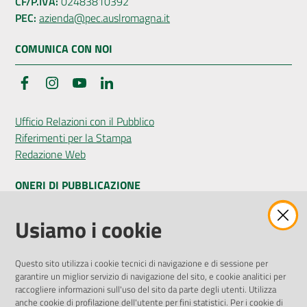
CF/P.IVA:
02483810392
PEC:
azienda@pec.auslromagna.it
COMUNICA CON NOI
Facebook
Instagram
YouTube
LinkedIn
Ufficio Relazioni con il Pubblico
Riferimenti per la Stampa
Redazione Web
ONERI DI PUBBLICAZIONE
Amministrazione Trasparente
Usiamo i cookie
Pubblicità legale
Albo Pretorio
Questo sito utilizza i cookie tecnici di navigazione e di sessione per
Privacy Policy
garantire un miglior servizio di navigazione del sito, e cookie analitici per
Attuazione Misure PNRR
raccogliere informazioni sull'uso del sito da parte degli utenti. Utilizza
Liste di Attesa
anche cookie di profilazione dell'utente per fini statistici. Per i cookie di