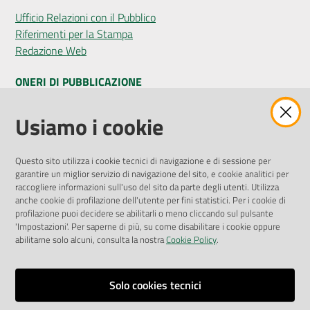
Ufficio Relazioni con il Pubblico
Riferimenti per la Stampa
Redazione Web
ONERI DI PUBBLICAZIONE
Amministrazione Trasparente
Usiamo i cookie
Pubblicità legale
Albo Pretorio
Questo sito utilizza i cookie tecnici di navigazione e di sessione per
Privacy Policy
garantire un miglior servizio di navigazione del sito, e cookie analitici per
Attuazione Misure PNRR
raccogliere informazioni sull'uso del sito da parte degli utenti. Utilizza
Liste di Attesa
anche cookie di profilazione dell'utente per fini statistici. Per i cookie di
profilazione puoi decidere se abilitarli o meno cliccando sul pulsante
'Impostazioni'. Per saperne di più, su come disabilitare i cookie oppure
ENTI, IMPRESE E PARTNER
abilitarne solo alcuni, consulta la nostra
Cookie Policy
.
Fatturazione Elettronica
Gare e Appalti
Solo cookies tecnici
Richiesta Patrocinio