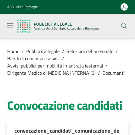
Vai al contenuto
Vai alla navigazione
Vai al footer
AUSL della Romagna
Pubblicità
legale
PUBBLICITÀ LEGALE
Azienda
Azienda Unità Sanitaria Locale della Romagna
Unità
Sanitaria
Locale della
Romagna
Home
/
Pubblicità legale
/
Selezioni del personale
/
Bandi di concorso e avvisi
/
Avvisi pubblici per mobilità in entrata (esterna)
/
Dirigente Medico di MEDICINA INTERNA (5)
/
Documenti
Azienda
Servizi
Convocazione candidati
Luoghi di
cura
convocazione_candidati_comunicazione_de