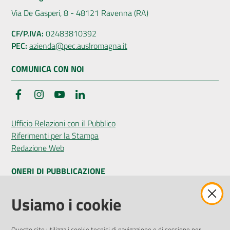
Via De Gasperi, 8 - 48121 Ravenna (RA)
CF/P.IVA:
02483810392
PEC:
azienda@pec.auslromagna.it
COMUNICA CON NOI
Facebook
Instagram
YouTube
LinkedIn
Ufficio Relazioni con il Pubblico
Riferimenti per la Stampa
Redazione Web
ONERI DI PUBBLICAZIONE
Amministrazione Trasparente
Usiamo i cookie
Pubblicità legale
Albo Pretorio
Questo sito utilizza i cookie tecnici di navigazione e di sessione per