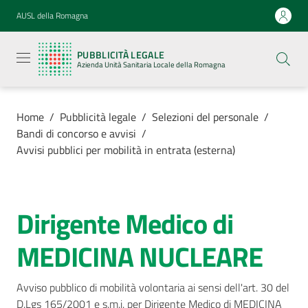
Vai al contenuto
Vai alla navigazione
Vai al footer
AUSL della Romagna
Pubblicità
legale
PUBBLICITÀ LEGALE
Azienda
Azienda Unità Sanitaria Locale della Romagna
Unità
Sanitaria
Locale della
Romagna
Home
/
Pubblicità legale
/
Selezioni del personale
/
Bandi di concorso e avvisi
/
Avvisi pubblici per mobilità in entrata (esterna)
Azienda
Dirigente Medico di
Salta al contenuto
Servizi
MEDICINA NUCLEARE
Luoghi di
cura
Avviso pubblico di mobilità volontaria ai sensi dell'art. 30 del 
D.Lgs 165/2001 e s.m.i. per Dirigente Medico di MEDICINA 