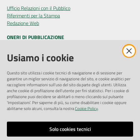
Ufficio Relazioni con il Pubblico
Riferimenti per la Stampa
Redazione Web
ONERI DI PUBBLICAZIONE
Amministrazione Trasparente
Usiamo i cookie
Pubblicità legale
Albo Pretorio
Questo sito utilizza i cookie tecnici di navigazione e di sessione per
Privacy Policy
garantire un miglior servizio di navigazione del sito, e cookie analitici per
Attuazione Misure PNRR
raccogliere informazioni sull'uso del sito da parte degli utenti. Utilizza
Liste di Attesa
anche cookie di profilazione dell'utente per fini statistici. Per i cookie di
profilazione puoi decidere se abilitarli o meno cliccando sul pulsante
'Impostazioni'. Per saperne di più, su come disabilitare i cookie oppure
ENTI, IMPRESE E PARTNER
abilitarne solo alcuni, consulta la nostra
Cookie Policy
.
Fatturazione Elettronica
Gare e Appalti
Solo cookies tecnici
Richiesta Patrocinio