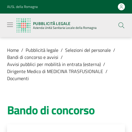
Vai al contenuto
Vai alla navigazione
Vai al footer
AUSL della Romagna
Pubblicità
legale
PUBBLICITÀ LEGALE
Azienda
Azienda Unità Sanitaria Locale della Romagna
Unità
Sanitaria
Locale della
Romagna
Home
/
Pubblicità legale
/
Selezioni del personale
/
Bandi di concorso e avvisi
/
Avvisi pubblici per mobilità in entrata (esterna)
/
Dirigente Medico di MEDICINA TRASFUSIONALE
/
Documenti
Azienda
Servizi
Bando di concorso
Luoghi di
cura