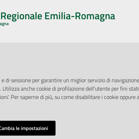
o Regionale Emilia-Romagna
magna
CA CON NOI
ONERI DI PUBBLICAZIONE
book
Instagram
YouTube
LinkedIn
Amministrazione Trasparente
Pubblicità legale
 e di sessione per garantire un miglior servizio di navigazione 
Albo Pretorio
. Utilizza anche cookie di profilazione dell'utente per fini stati
elazioni con il Pubblico
Privacy Policy
nti per la Stampa
oni'. Per saperne di più, su come disabilitare i cookie oppure 
Attuazione Misure PNRR
ne Web
Liste di Attesa
Cambia le impostazioni