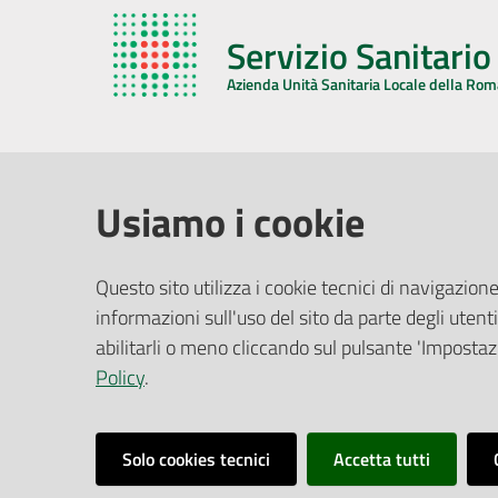
Servizio Sanitari
Azienda Unità Sanitaria Locale della Ro
AZIENDA USL DELLA ROMAGNA
COMUNI
Usiamo i cookie
Sede Legale
Face
Questo sito utilizza i cookie tecnici di navigazione
Via De Gasperi, 8 - 48121 Ravenna (RA)
informazioni sull'uso del sito da parte degli utenti
Ufficio R
CF/P.IVA:
02483810392
Riferime
abilitarli o meno cliccando sul pulsante 'Impostazi
PEC:
azienda@pec.auslromagna.it
Redazio
Policy
.
Solo cookies tecnici
Accetta tutti