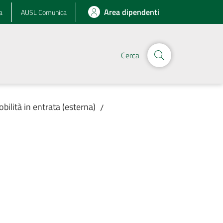
Area dipendenti
a
AUSL Comunica
Cerca
obilità in entrata (esterna)
/