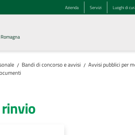
Azienda
Servizi
Luoghi di cur
la Romagna
rsonale
Bandi di concorso e avvisi
Avvisi pubblici per m
/
/
ocumenti
rinvio