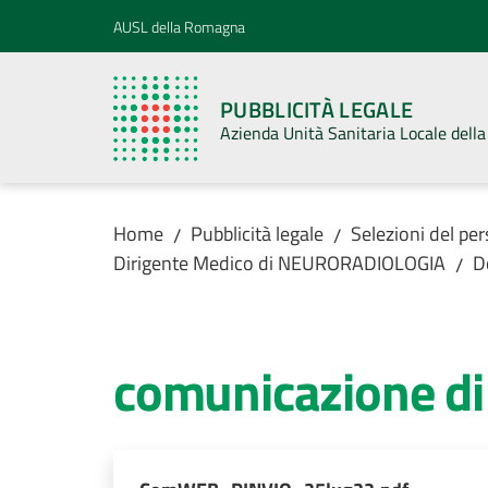
Vai al contenuto
Vai alla navigazione
Vai al footer
AUSL della Romagna
PUBBLICITÀ LEGALE
Azienda Unità Sanitaria Locale del
Home
Pubblicità legale
Selezioni del pe
/
/
Dirigente Medico di NEURORADIOLOGIA
D
/
comunicazione di 