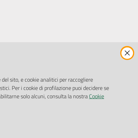
ENTI, IMPRESE E PARTNER
Fatturazione Elettronica
Gare e Appalti
del sito, e cookie analitici per raccogliere
Richiesta Patrocinio
stici. Per i cookie di profilazione puoi decidere se
abilitarne solo alcuni, consulta la nostra
Cookie