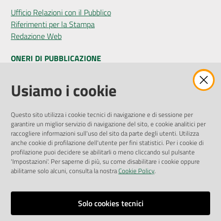
Ufficio Relazioni con il Pubblico
Riferimenti per la Stampa
Redazione Web
ONERI DI PUBBLICAZIONE
Amministrazione Trasparente
Usiamo i cookie
Pubblicità legale
Albo Pretorio
Questo sito utilizza i cookie tecnici di navigazione e di sessione per
Privacy Policy
garantire un miglior servizio di navigazione del sito, e cookie analitici per
Attuazione Misure PNRR
raccogliere informazioni sull'uso del sito da parte degli utenti. Utilizza
Liste di Attesa
anche cookie di profilazione dell'utente per fini statistici. Per i cookie di
profilazione puoi decidere se abilitarli o meno cliccando sul pulsante
'Impostazioni'. Per saperne di più, su come disabilitare i cookie oppure
ENTI, IMPRESE E PARTNER
abilitarne solo alcuni, consulta la nostra
Cookie Policy
.
Fatturazione Elettronica
Gare e Appalti
Solo cookies tecnici
Richiesta Patrocinio