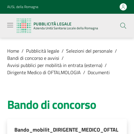
Vai al contenuto
Vai alla navigazione
Vai al footer
AUSL della Romagna
Pubblicità
legale
PUBBLICITÀ LEGALE
Azienda
Azienda Unità Sanitaria Locale della Romagna
Unità
Sanitaria
Locale della
Romagna
Home
/
Pubblicità legale
/
Selezioni del personale
/
Bandi di concorso e avvisi
/
Avvisi pubblici per mobilità in entrata (esterna)
/
Dirigente Medico di OFTALMOLOGIA
/
Documenti
Azienda
Servizi
Bando di concorso
Luoghi di
cura
Bando_mobilit_DIRIGENTE_MEDICO_OFTAL