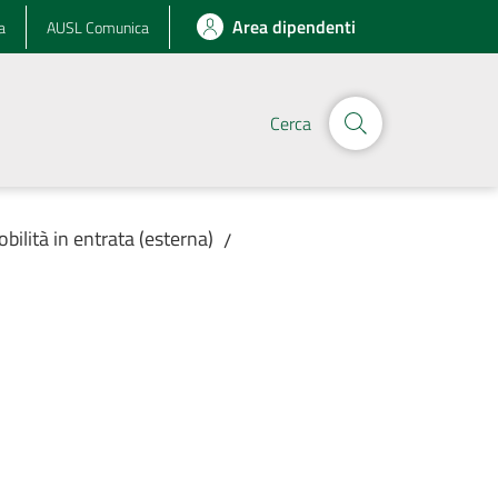
Area dipendenti
a
AUSL Comunica
Cerca
obilità in entrata (esterna)
/