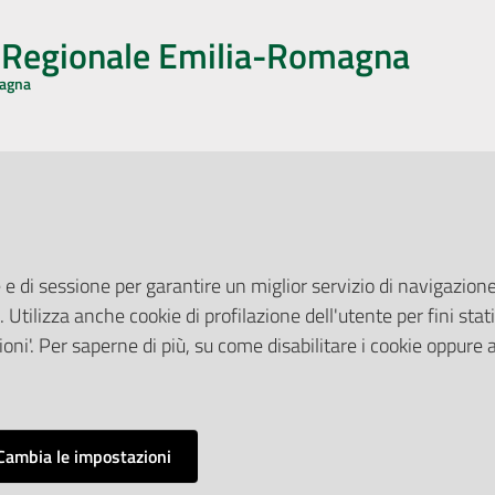
o Regionale Emilia-Romagna
magna
CA CON NOI
ONERI DI PUBBLICAZIONE
book
Instagram
YouTube
LinkedIn
Amministrazione Trasparente
Pubblicità legale
 e di sessione per garantire un miglior servizio di navigazione 
Albo Pretorio
. Utilizza anche cookie di profilazione dell'utente per fini stati
elazioni con il Pubblico
Privacy Policy
nti per la Stampa
oni'. Per saperne di più, su come disabilitare i cookie oppure 
Attuazione Misure PNRR
ne Web
Liste di Attesa
Cambia le impostazioni