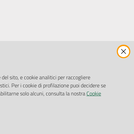
ENTI, IMPRESE E PARTNER
Fatturazione Elettronica
Gare e Appalti
del sito, e cookie analitici per raccogliere
Richiesta Patrocinio
stici. Per i cookie di profilazione puoi decidere se
abilitarne solo alcuni, consulta la nostra
Cookie