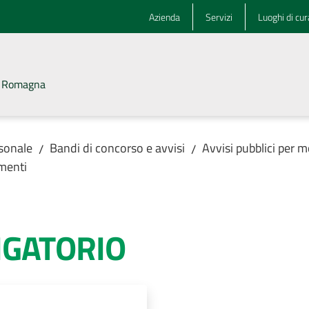
Azienda
Servizi
Luoghi di cur
la Romagna
rsonale
Bandi di concorso e avvisi
Avvisi pubblici per m
/
/
menti
IGATORIO