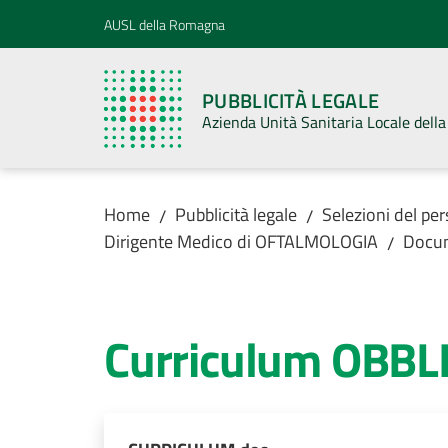
Vai al contenuto
Vai alla navigazione
Vai al footer
AUSL della Romagna
PUBBLICITÀ LEGALE
Azienda Unità Sanitaria Locale del
Home
Pubblicità legale
Selezioni del pe
/
/
Dirigente Medico di OFTALMOLOGIA
Docu
/
Curriculum OBBL