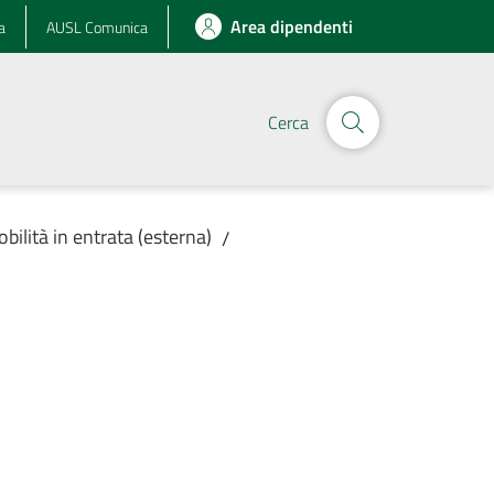
Area dipendenti
a
AUSL Comunica
Cerca
obilità in entrata (esterna)
/