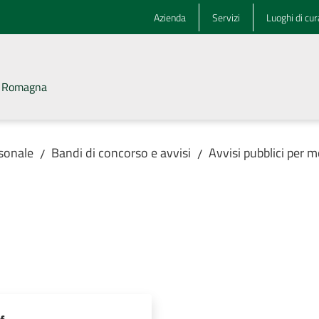
Azienda
Servizi
Luoghi di cur
la Romagna
rsonale
Bandi di concorso e avvisi
Avvisi pubblici per m
/
/