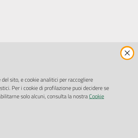
ENTI, IMPRESE E PARTNER
Fatturazione Elettronica
Gare e Appalti
del sito, e cookie analitici per raccogliere
Richiesta Patrocinio
stici. Per i cookie di profilazione puoi decidere se
abilitarne solo alcuni, consulta la nostra
Cookie