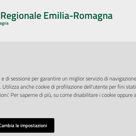
o Regionale Emilia-Romagna
magna
CA CON NOI
ONERI DI PUBBLICAZIONE
book
Instagram
YouTube
LinkedIn
Amministrazione Trasparente
Pubblicità legale
 e di sessione per garantire un miglior servizio di navigazione 
Albo Pretorio
. Utilizza anche cookie di profilazione dell'utente per fini stati
elazioni con il Pubblico
Privacy Policy
nti per la Stampa
oni'. Per saperne di più, su come disabilitare i cookie oppure 
Attuazione Misure PNRR
ne Web
Liste di Attesa
Cambia le impostazioni