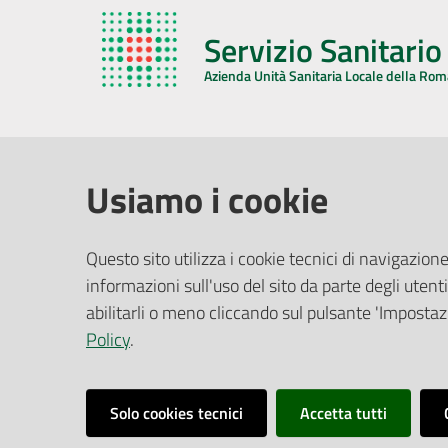
Servizio Sanitari
Azienda Unità Sanitaria Locale della Ro
AZIENDA USL DELLA ROMAGNA
COMUNI
Usiamo i cookie
Sede Legale
Face
Questo sito utilizza i cookie tecnici di navigazione
Via De Gasperi, 8 - 48121 Ravenna (RA)
informazioni sull'uso del sito da parte degli utenti
Ufficio R
CF/P.IVA:
02483810392
Riferime
abilitarli o meno cliccando sul pulsante 'Impostazi
PEC:
azienda@pec.auslromagna.it
Redazio
Policy
.
Solo cookies tecnici
Accetta tutti