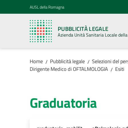
Vai al contenuto
Vai alla navigazione
Vai al footer
AUSL della Romagna
PUBBLICITÀ LEGALE
Azienda Unità Sanitaria Locale del
Home
Pubblicità legale
Selezioni del pe
/
/
Dirigente Medico di OFTALMOLOGIA
Esiti
/
Graduatoria