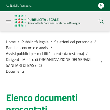
Vai al contenuto
Vai alla navigazione
Vai al footer
AUSL della Romagna
Pubblicità
legale
PUBBLICITÀ LEGALE
Azienda
Azienda Unità Sanitaria Locale della Romagna
Unità
Sanitaria
Locale della
Romagna
Home
/
Pubblicità legale
/
Selezioni del personale
/
Bandi di concorso e avvisi
/
Avvisi pubblici per mobilità in entrata (esterna)
/
Dirigente Medico di ORGANIZZAZIONE DEI SERVIZI
/
SANITARI DI BASE (2)
Azienda
Documenti
Servizi
Elenco documenti
Luoghi di
cura
presentati