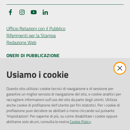
Facebook
Instagram
YouTube
LinkedIn
Ufficio Relazioni con il Pubblico
Riferimenti per la Stampa
Redazione Web
ONERI DI PUBBLICAZIONE
Amministrazione Trasparente
Usiamo i cookie
Pubblicità legale
Albo Pretorio
Questo sito utilizza i cookie tecnici di navigazione e di sessione per
Privacy Policy
garantire un miglior servizio di navigazione del sito, e cookie analitici per
Attuazione Misure PNRR
raccogliere informazioni sull'uso del sito da parte degli utenti. Utilizza
Liste di Attesa
anche cookie di profilazione dell'utente per fini statistici. Per i cookie di
profilazione puoi decidere se abilitarli o meno cliccando sul pulsante
'Impostazioni'. Per saperne di più, su come disabilitare i cookie oppure
ENTI, IMPRESE E PARTNER
abilitarne solo alcuni, consulta la nostra
Cookie Policy
.