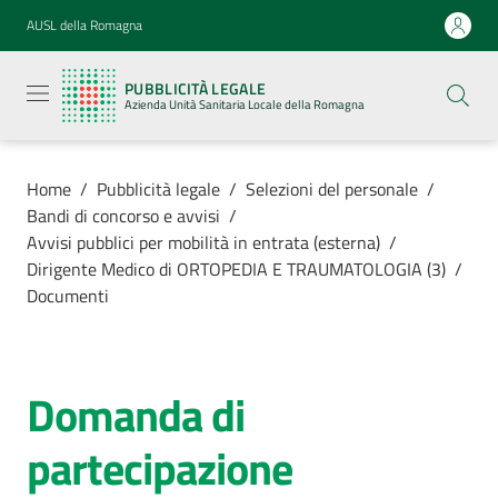
Vai al contenuto
Vai alla navigazione
Vai al footer
AUSL della Romagna
Pubblicità
legale
PUBBLICITÀ LEGALE
Azienda
Azienda Unità Sanitaria Locale della Romagna
Unità
Sanitaria
Locale della
Romagna
Home
/
Pubblicità legale
/
Selezioni del personale
/
Bandi di concorso e avvisi
/
Avvisi pubblici per mobilità in entrata (esterna)
/
Dirigente Medico di ORTOPEDIA E TRAUMATOLOGIA (3)
/
Documenti
Azienda
Servizi
Domanda di
Luoghi di
partecipazione
cura