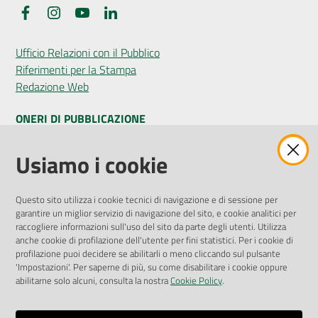
Facebook
Instagram
YouTube
LinkedIn
Ufficio Relazioni con il Pubblico
Riferimenti per la Stampa
Redazione Web
ONERI DI PUBBLICAZIONE
Amministrazione Trasparente
Usiamo i cookie
Pubblicità legale
Albo Pretorio
Questo sito utilizza i cookie tecnici di navigazione e di sessione per
Privacy Policy
garantire un miglior servizio di navigazione del sito, e cookie analitici per
Attuazione Misure PNRR
raccogliere informazioni sull'uso del sito da parte degli utenti. Utilizza
Liste di Attesa
anche cookie di profilazione dell'utente per fini statistici. Per i cookie di
profilazione puoi decidere se abilitarli o meno cliccando sul pulsante
'Impostazioni'. Per saperne di più, su come disabilitare i cookie oppure
ENTI, IMPRESE E PARTNER
abilitarne solo alcuni, consulta la nostra
Cookie Policy
.
Fatturazione Elettronica