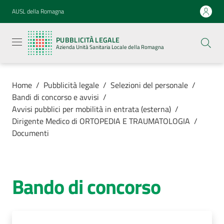
Vai al contenuto
Vai alla navigazione
Vai al footer
AUSL della Romagna
Pubblicità
legale
PUBBLICITÀ LEGALE
Azienda
Azienda Unità Sanitaria Locale della Romagna
Unità
Sanitaria
Locale della
Romagna
Home
/
Pubblicità legale
/
Selezioni del personale
/
Bandi di concorso e avvisi
/
Avvisi pubblici per mobilità in entrata (esterna)
/
Dirigente Medico di ORTOPEDIA E TRAUMATOLOGIA
/
Documenti
Azienda
Servizi
Bando di concorso
Luoghi di
cura