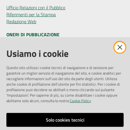
Ufficio Relazioni con il Pubblico
Riferimenti per la Stampa
Redazione Web
ONERI DI PUBBLICAZIONE
Amministrazione Trasparente
Usiamo i cookie
Pubblicità legale
Albo Pretorio
Questo sito utilizza i cookie tecnici di navigazione e di sessione per
Privacy Policy
garantire un miglior servizio di navigazione del sito, e cookie analitici per
Attuazione Misure PNRR
raccogliere informazioni sull'uso del sito da parte degli utenti. Utilizza
Liste di Attesa
anche cookie di profilazione dell'utente per fini statistici. Per i cookie di
profilazione puoi decidere se abilitarli o meno cliccando sul pulsante
'Impostazioni'. Per saperne di più, su come disabilitare i cookie oppure
ENTI, IMPRESE E PARTNER
abilitarne solo alcuni, consulta la nostra
Cookie Policy
.
Fatturazione Elettronica
Gare e Appalti
Solo cookies tecnici
Richiesta Patrocinio