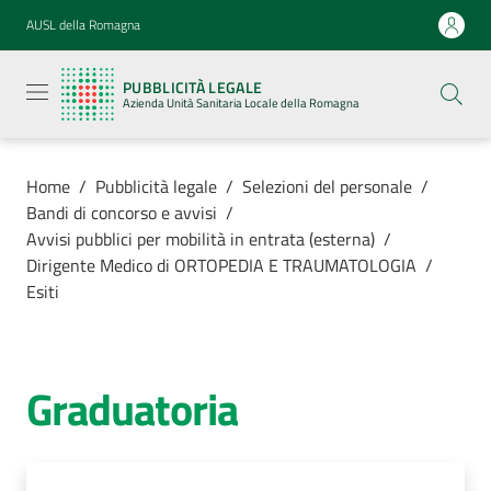
Vai al contenuto
Vai alla navigazione
Vai al footer
AUSL della Romagna
Pubblicità
legale
PUBBLICITÀ LEGALE
Azienda
Azienda Unità Sanitaria Locale della Romagna
Unità
Sanitaria
Locale della
Romagna
Home
/
Pubblicità legale
/
Selezioni del personale
/
Bandi di concorso e avvisi
/
Avvisi pubblici per mobilità in entrata (esterna)
/
Dirigente Medico di ORTOPEDIA E TRAUMATOLOGIA
/
Esiti
Azienda
Servizi
Graduatoria
Luoghi di
cura