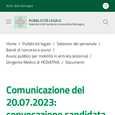
Vai al contenuto
Vai alla navigazione
Vai al footer
AUSL della Romagna
Pubblicità
legale
PUBBLICITÀ LEGALE
Azienda
Azienda Unità Sanitaria Locale della Romagna
Unità
Sanitaria
Locale della
Romagna
Home
/
Pubblicità legale
/
Selezioni del personale
/
Bandi di concorso e avvisi
/
Avvisi pubblici per mobilità in entrata (esterna)
/
Dirigente Medico di PEDIATRIA
/
Documenti
Azienda
Servizi
Comunicazione del
20.07.2023:
Luoghi di
cura
convocazione candidata