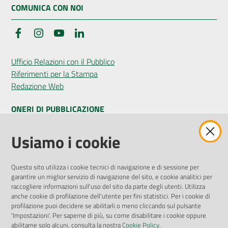
COMUNICA CON NOI
Facebook
Instagram
YouTube
LinkedIn
Ufficio Relazioni con il Pubblico
Riferimenti per la Stampa
Redazione Web
ONERI DI PUBBLICAZIONE
Amministrazione Trasparente
Usiamo i cookie
Pubblicità legale
Albo Pretorio
Questo sito utilizza i cookie tecnici di navigazione e di sessione per
Privacy Policy
garantire un miglior servizio di navigazione del sito, e cookie analitici per
Attuazione Misure PNRR
raccogliere informazioni sull'uso del sito da parte degli utenti. Utilizza
Liste di Attesa
anche cookie di profilazione dell'utente per fini statistici. Per i cookie di
profilazione puoi decidere se abilitarli o meno cliccando sul pulsante
'Impostazioni'. Per saperne di più, su come disabilitare i cookie oppure
ENTI, IMPRESE E PARTNER
abilitarne solo alcuni, consulta la nostra
Cookie Policy
.