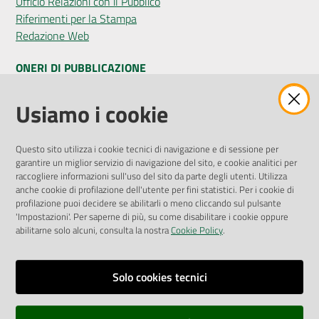
Ufficio Relazioni con il Pubblico
Riferimenti per la Stampa
Redazione Web
ONERI DI PUBBLICAZIONE
Amministrazione Trasparente
Usiamo i cookie
Pubblicità legale
Albo Pretorio
Questo sito utilizza i cookie tecnici di navigazione e di sessione per
Privacy Policy
garantire un miglior servizio di navigazione del sito, e cookie analitici per
Attuazione Misure PNRR
raccogliere informazioni sull'uso del sito da parte degli utenti. Utilizza
Liste di Attesa
anche cookie di profilazione dell'utente per fini statistici. Per i cookie di
profilazione puoi decidere se abilitarli o meno cliccando sul pulsante
'Impostazioni'. Per saperne di più, su come disabilitare i cookie oppure
ENTI, IMPRESE E PARTNER
abilitarne solo alcuni, consulta la nostra
Cookie Policy
.
Fatturazione Elettronica
Gare e Appalti
Solo cookies tecnici
Richiesta Patrocinio