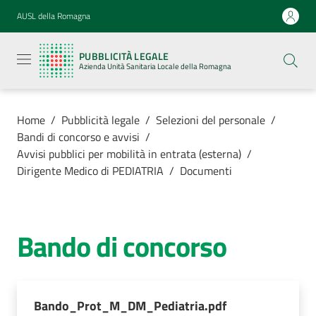
Vai al contenuto
Vai alla navigazione
Vai al footer
AUSL della Romagna
Pubblicità
legale
PUBBLICITÀ LEGALE
Azienda
Azienda Unità Sanitaria Locale della Romagna
Unità
Sanitaria
Locale della
Romagna
Home
/
Pubblicità legale
/
Selezioni del personale
/
Bandi di concorso e avvisi
/
Avvisi pubblici per mobilità in entrata (esterna)
/
Dirigente Medico di PEDIATRIA
/
Documenti
Azienda
Servizi
Bando di concorso
Luoghi di
cura
Bando_Prot_M_DM_Pediatria.pdf