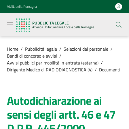
Vai al contenuto
Vai alla navigazione
Vai al footer
AUSL della Romagna
Pubblicità
legale
PUBBLICITÀ LEGALE
Azienda
Azienda Unità Sanitaria Locale della Romagna
Unità
Sanitaria
Locale della
Romagna
Home
/
Pubblicità legale
/
Selezioni del personale
/
Bandi di concorso e avvisi
/
Avvisi pubblici per mobilità in entrata (esterna)
/
Dirigente Medico di RADIODIAGNOSTICA (4)
/
Documenti
Azienda
Servizi
Autodichiarazione ai
sensi degli artt. 46 e 47
Luoghi di
cura
D.P.R. 445/2000