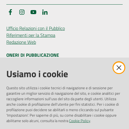
Facebook
Instagram
YouTube
LinkedIn
Ufficio Relazioni con il Pubblico
Riferimenti per la Stampa
Redazione Web
ONERI DI PUBBLICAZIONE
Amministrazione Trasparente
Usiamo i cookie
Pubblicità legale
Albo Pretorio
Questo sito utilizza i cookie tecnici di navigazione e di sessione per
Privacy Policy
garantire un miglior servizio di navigazione del sito, e cookie analitici per
Attuazione Misure PNRR
raccogliere informazioni sull'uso del sito da parte degli utenti. Utilizza
Liste di Attesa
anche cookie di profilazione dell'utente per fini statistici. Per i cookie di
profilazione puoi decidere se abilitarli o meno cliccando sul pulsante
'Impostazioni'. Per saperne di più, su come disabilitare i cookie oppure
ENTI, IMPRESE E PARTNER
abilitarne solo alcuni, consulta la nostra
Cookie Policy
.