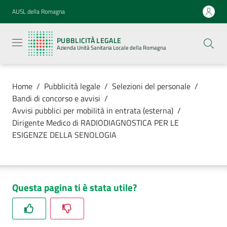
Vai al contenuto
Vai alla navigazione
Vai al footer
AUSL della Romagna
Pubblicità
legale
PUBBLICITÀ LEGALE
Azienda
Azienda Unità Sanitaria Locale della Romagna
Unità
Sanitaria
Locale della
Romagna
Home
/
Pubblicità legale
/
Selezioni del personale
/
Bandi di concorso e avvisi
/
Avvisi pubblici per mobilità in entrata (esterna)
/
Dirigente Medico di RADIODIAGNOSTICA PER LE
ESIGENZE DELLA SENOLOGIA
Azienda
Servizi
Questa pagina ti è stata utile?
Luoghi di
cura