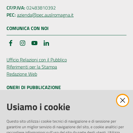
CF/P.IVA:
02483810392
PEC:
azienda@pec.auslromagna.it
COMUNICA CON NOI
Facebook
Instagram
YouTube
LinkedIn
Ufficio Relazioni con il Pubblico
Riferimenti per la Stampa
Redazione Web
ONERI DI PUBBLICAZIONE
Amministrazione Trasparente
Usiamo i cookie
Pubblicità legale
Albo Pretorio
Questo sito utilizza i cookie tecnici di navigazione e di sessione per
Privacy Policy
garantire un miglior servizio di navigazione del sito, e cookie analitici per
Attuazione Misure PNRR
raccogliere informazioni sull'uso del sito da parte degli utenti. Utilizza