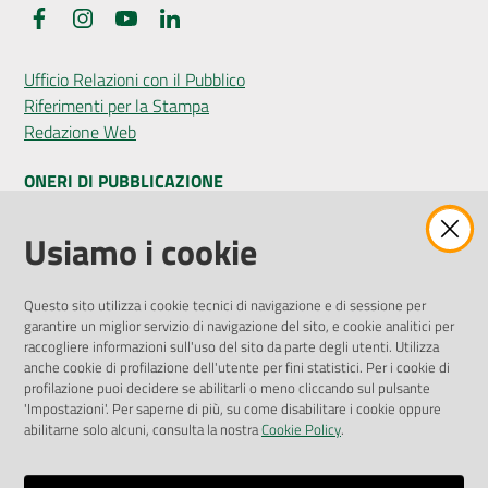
Facebook
Instagram
YouTube
LinkedIn
Ufficio Relazioni con il Pubblico
Riferimenti per la Stampa
Redazione Web
ONERI DI PUBBLICAZIONE
Amministrazione Trasparente
Usiamo i cookie
Pubblicità legale
Albo Pretorio
Questo sito utilizza i cookie tecnici di navigazione e di sessione per
Privacy Policy
garantire un miglior servizio di navigazione del sito, e cookie analitici per
Attuazione Misure PNRR
raccogliere informazioni sull'uso del sito da parte degli utenti. Utilizza
Liste di Attesa
anche cookie di profilazione dell'utente per fini statistici. Per i cookie di
profilazione puoi decidere se abilitarli o meno cliccando sul pulsante
'Impostazioni'. Per saperne di più, su come disabilitare i cookie oppure
ENTI, IMPRESE E PARTNER
abilitarne solo alcuni, consulta la nostra
Cookie Policy
.
Fatturazione Elettronica