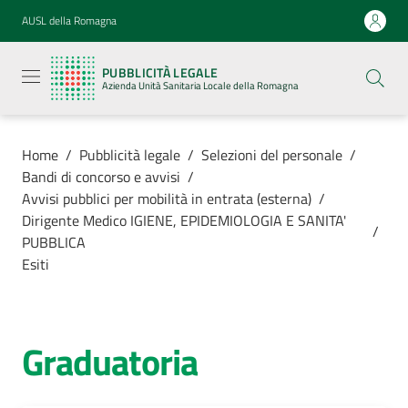
Vai al contenuto
Vai alla navigazione
Vai al footer
AUSL della Romagna
Pubblicità
legale
PUBBLICITÀ LEGALE
Azienda
Azienda Unità Sanitaria Locale della Romagna
Unità
Sanitaria
Locale della
Romagna
Home
/
Pubblicità legale
/
Selezioni del personale
/
Bandi di concorso e avvisi
/
Avvisi pubblici per mobilità in entrata (esterna)
/
Dirigente Medico IGIENE, EPIDEMIOLOGIA E SANITA'
/
PUBBLICA
Azienda
Esiti
Servizi
Graduatoria
Luoghi di
cura