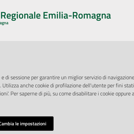
o Regionale Emilia-Romagna
magna
CA CON NOI
ONERI DI PUBBLICAZIONE
book
Instagram
YouTube
LinkedIn
Amministrazione Trasparente
Pubblicità legale
 e di sessione per garantire un miglior servizio di navigazione 
Albo Pretorio
. Utilizza anche cookie di profilazione dell'utente per fini stati
elazioni con il Pubblico
Privacy Policy
nti per la Stampa
oni'. Per saperne di più, su come disabilitare i cookie oppure 
Attuazione Misure PNRR
ne Web
Liste di Attesa
Cambia le impostazioni