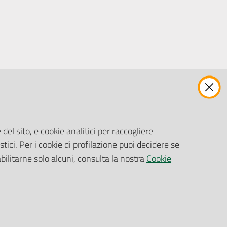
ENTI, IMPRESE E PARTNER
Fatturazione Elettronica
Gare e Appalti
del sito, e cookie analitici per raccogliere
Richiesta Patrocinio
stici. Per i cookie di profilazione puoi decidere se
abilitarne solo alcuni, consulta la nostra
Cookie