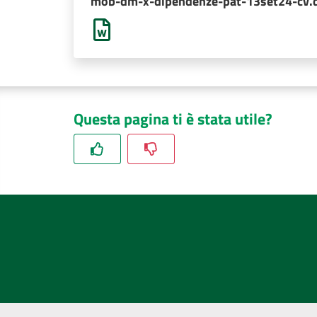
mob-dm-x-dipendenze-pat-13set24-cv.
Questa pagina ti è stata utile?