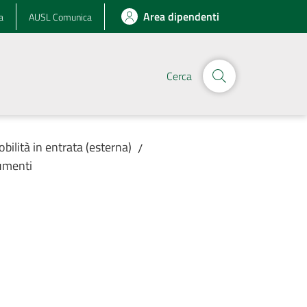
Area dipendenti
a
AUSL Comunica
Cerca
obilità in entrata (esterna)
/
umenti