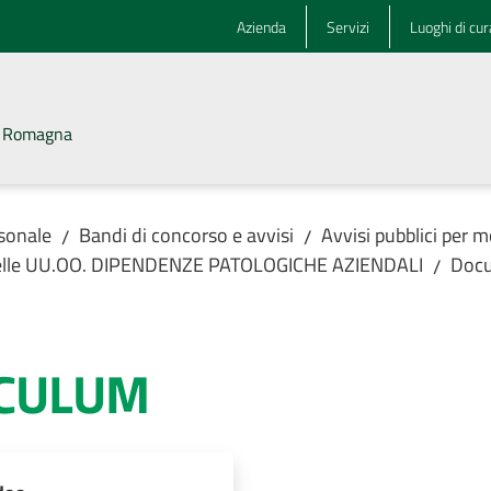
Azienda
Servizi
Luoghi di cur
la Romagna
rsonale
Bandi di concorso e avvisi
Avvisi pubblici per m
/
/
ze delle UU.OO. DIPENDENZE PATOLOGICHE AZIENDALI
Doc
/
ICULUM