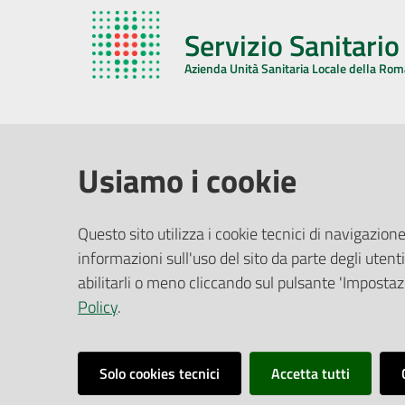
Servizio Sanitari
Azienda Unità Sanitaria Locale della Ro
AZIENDA USL DELLA ROMAGNA
COMUNI
Usiamo i cookie
Sede Legale
Face
Questo sito utilizza i cookie tecnici di navigazione
Via De Gasperi, 8 - 48121 Ravenna (RA)
informazioni sull'uso del sito da parte degli utenti
Ufficio R
CF/P.IVA:
02483810392
Riferime
abilitarli o meno cliccando sul pulsante 'Impostazi
PEC:
azienda@pec.auslromagna.it
Redazio
Policy
.
Solo cookies tecnici
Accetta tutti