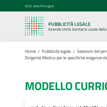
Vai al contenuto
Vai alla navigazione
Vai al footer
AUSL della Romagna
PUBBLICITÀ LEGALE
Azienda Unità Sanitaria Locale del
Home
Pubblicità legale
Selezioni del pe
/
/
Dirigente Medico per le specifiche esigen
MODELLO CURR