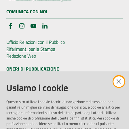
COMUNICA CON NOI
Facebook
Instagram
YouTube
LinkedIn
Ufficio Relazioni con il Pubblico
Riferimenti per la Stampa
Redazione Web
ONERI DI PUBBLICAZIONE
Amministrazione Trasparente
Usiamo i cookie
Pubblicità legale
Albo Pretorio
Questo sito utilizza i cookie tecnici di navigazione e di sessione per
Privacy Policy
garantire un miglior servizio di navigazione del sito, e cookie analitici per
Attuazione Misure PNRR
raccogliere informazioni sull'uso del sito da parte degli utenti. Utilizza
Liste di Attesa
anche cookie di profilazione dell'utente per fini statistici. Per i cookie di
profilazione puoi decidere se abilitarli o meno cliccando sul pulsante