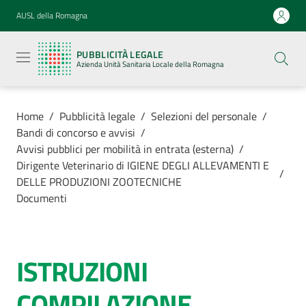
Vai al contenuto
Vai alla navigazione
Vai al footer
AUSL della Romagna
Pubblicità
legale
PUBBLICITÀ LEGALE
Azienda
Azienda Unità Sanitaria Locale della Romagna
Unità
Sanitaria
Locale della
Romagna
Home
/
Pubblicità legale
/
Selezioni del personale
/
Bandi di concorso e avvisi
/
Avvisi pubblici per mobilità in entrata (esterna)
/
Dirigente Veterinario di IGIENE DEGLI ALLEVAMENTI E
/
DELLE PRODUZIONI ZOOTECNICHE
Azienda
Documenti
Servizi
ISTRUZIONI
Luoghi di
cura
COMPILAZIONE