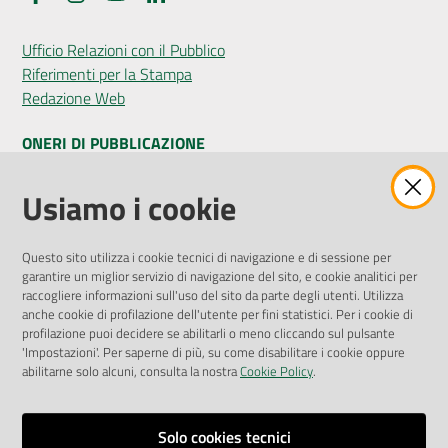
Ufficio Relazioni con il Pubblico
Riferimenti per la Stampa
Redazione Web
ONERI DI PUBBLICAZIONE
Amministrazione Trasparente
Usiamo i cookie
Pubblicità legale
Albo Pretorio
Questo sito utilizza i cookie tecnici di navigazione e di sessione per
Privacy Policy
garantire un miglior servizio di navigazione del sito, e cookie analitici per
Attuazione Misure PNRR
raccogliere informazioni sull'uso del sito da parte degli utenti. Utilizza
Liste di Attesa
anche cookie di profilazione dell'utente per fini statistici. Per i cookie di
profilazione puoi decidere se abilitarli o meno cliccando sul pulsante
'Impostazioni'. Per saperne di più, su come disabilitare i cookie oppure
ENTI, IMPRESE E PARTNER
abilitarne solo alcuni, consulta la nostra
Cookie Policy
.
Fatturazione Elettronica
Gare e Appalti
Solo cookies tecnici