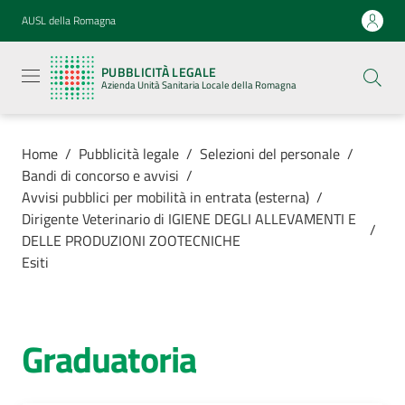
Vai al contenuto
Vai alla navigazione
Vai al footer
AUSL della Romagna
Pubblicità
legale
PUBBLICITÀ LEGALE
Azienda
Azienda Unità Sanitaria Locale della Romagna
Unità
Sanitaria
Locale della
Romagna
Home
/
Pubblicità legale
/
Selezioni del personale
/
Bandi di concorso e avvisi
/
Avvisi pubblici per mobilità in entrata (esterna)
/
Dirigente Veterinario di IGIENE DEGLI ALLEVAMENTI E
/
DELLE PRODUZIONI ZOOTECNICHE
Azienda
Esiti
Servizi
Graduatoria
Luoghi di
cura