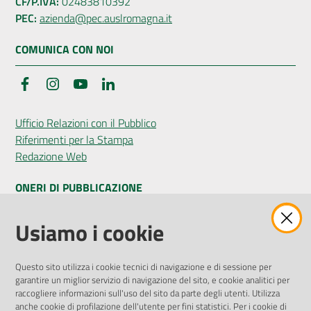
CF/P.IVA:
02483810392
PEC:
azienda@pec.auslromagna.it
COMUNICA CON NOI
Facebook
Instagram
YouTube
LinkedIn
Ufficio Relazioni con il Pubblico
Riferimenti per la Stampa
Redazione Web
ONERI DI PUBBLICAZIONE
Amministrazione Trasparente
Usiamo i cookie
Pubblicità legale
Albo Pretorio
Questo sito utilizza i cookie tecnici di navigazione e di sessione per
Privacy Policy
garantire un miglior servizio di navigazione del sito, e cookie analitici per
Attuazione Misure PNRR
raccogliere informazioni sull'uso del sito da parte degli utenti. Utilizza
Liste di Attesa
anche cookie di profilazione dell'utente per fini statistici. Per i cookie di