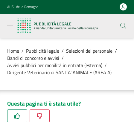
Vai al contenuto
Vai alla navigazione
Vai al footer
AUSL della Romagna
Pubblicità
legale
PUBBLICITÀ LEGALE
Azienda
Azienda Unità Sanitaria Locale della Romagna
Unità
Sanitaria
Locale della
Romagna
Home
/
Pubblicità legale
/
Selezioni del personale
/
Bandi di concorso e avvisi
/
Avvisi pubblici per mobilità in entrata (esterna)
/
Dirigente Veterinario di SANITA' ANIMALE (AREA A)
Azienda
Servizi
Questa pagina ti è stata utile?
Luoghi di
cura