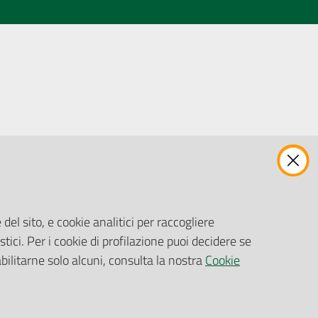
ENTI, IMPRESE E PARTNER
Fatturazione Elettronica
Gare e Appalti
del sito, e cookie analitici per raccogliere
Richiesta Patrocinio
stici. Per i cookie di profilazione puoi decidere se
abilitarne solo alcuni, consulta la nostra
Cookie