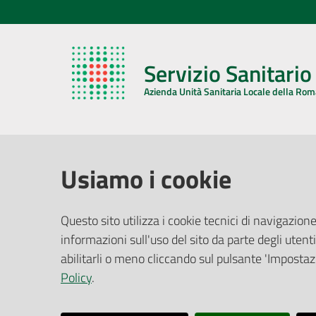
Servizio Sanitari
Azienda Unità Sanitaria Locale della Ro
AZIENDA USL DELLA ROMAGNA
COMUNI
Usiamo i cookie
Sede Legale
Face
Questo sito utilizza i cookie tecnici di navigazione
Via De Gasperi, 8 - 48121 Ravenna (RA)
informazioni sull'uso del sito da parte degli utenti
Ufficio R
CF/P.IVA:
02483810392
Riferime
abilitarli o meno cliccando sul pulsante 'Impostazi
PEC:
azienda@pec.auslromagna.it
Redazio
Policy
.