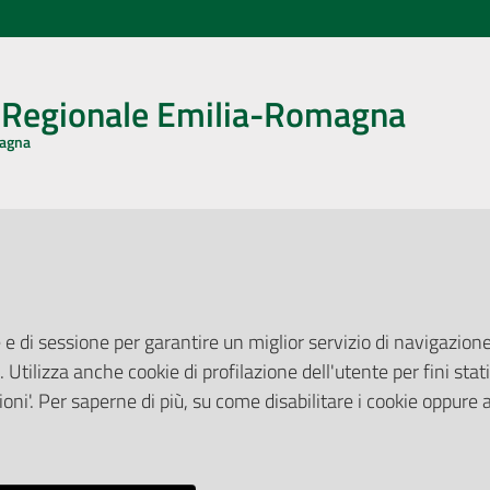
o Regionale Emilia-Romagna
magna
CA CON NOI
ONERI DI PUBBLICAZIONE
book
Instagram
YouTube
LinkedIn
Amministrazione Trasparente
Pubblicità legale
 e di sessione per garantire un miglior servizio di navigazione 
Albo Pretorio
. Utilizza anche cookie di profilazione dell'utente per fini stati
elazioni con il Pubblico
Privacy Policy
nti per la Stampa
oni'. Per saperne di più, su come disabilitare i cookie oppure 
Attuazione Misure PNRR
ne Web
Liste di Attesa