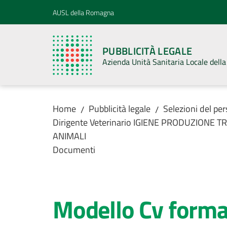
Vai al contenuto
Vai alla navigazione
Vai al footer
AUSL della Romagna
PUBBLICITÀ LEGALE
Azienda Unità Sanitaria Locale del
Home
Pubblicità legale
Selezioni del pe
/
/
Dirigente Veterinario IGIENE PRODUZION
ANIMALI
Documenti
Modello Cv forma