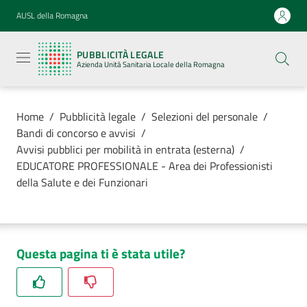
Vai al contenuto
Vai alla navigazione
Vai al footer
AUSL della Romagna
Pubblicità
legale
PUBBLICITÀ LEGALE
Azienda
Azienda Unità Sanitaria Locale della Romagna
Unità
Sanitaria
Locale della
Romagna
Home
/
Pubblicità legale
/
Selezioni del personale
/
Bandi di concorso e avvisi
/
Avvisi pubblici per mobilità in entrata (esterna)
/
EDUCATORE PROFESSIONALE - Area dei Professionisti
della Salute e dei Funzionari
Azienda
Servizi
Questa pagina ti è stata utile?
Luoghi di
cura