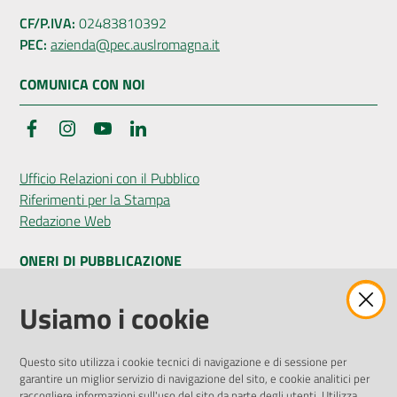
CF/P.IVA:
02483810392
PEC:
azienda@pec.auslromagna.it
COMUNICA CON NOI
Facebook
Instagram
YouTube
LinkedIn
Ufficio Relazioni con il Pubblico
Riferimenti per la Stampa
Redazione Web
ONERI DI PUBBLICAZIONE
Amministrazione Trasparente
Usiamo i cookie
Pubblicità legale
Albo Pretorio
Questo sito utilizza i cookie tecnici di navigazione e di sessione per
Privacy Policy
garantire un miglior servizio di navigazione del sito, e cookie analitici per
Attuazione Misure PNRR
raccogliere informazioni sull'uso del sito da parte degli utenti. Utilizza