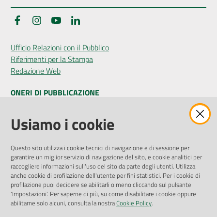
Facebook
Instagram
YouTube
LinkedIn
Ufficio Relazioni con il Pubblico
Riferimenti per la Stampa
Redazione Web
ONERI DI PUBBLICAZIONE
Amministrazione Trasparente
Usiamo i cookie
Pubblicità legale
Albo Pretorio
Questo sito utilizza i cookie tecnici di navigazione e di sessione per
Privacy Policy
garantire un miglior servizio di navigazione del sito, e cookie analitici per
Attuazione Misure PNRR
raccogliere informazioni sull'uso del sito da parte degli utenti. Utilizza
Liste di Attesa
anche cookie di profilazione dell'utente per fini statistici. Per i cookie di
profilazione puoi decidere se abilitarli o meno cliccando sul pulsante
'Impostazioni'. Per saperne di più, su come disabilitare i cookie oppure
ENTI, IMPRESE E PARTNER
abilitarne solo alcuni, consulta la nostra
Cookie Policy
.