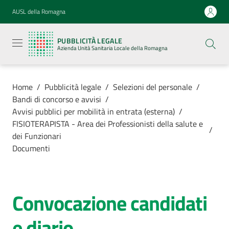
Vai al contenuto
Vai alla navigazione
Vai al footer
AUSL della Romagna
Pubblicità
legale
PUBBLICITÀ LEGALE
Azienda
Azienda Unità Sanitaria Locale della Romagna
Unità
Sanitaria
Locale della
Romagna
Home
/
Pubblicità legale
/
Selezioni del personale
/
Bandi di concorso e avvisi
/
Avvisi pubblici per mobilità in entrata (esterna)
/
FISIOTERAPISTA - Area dei Professionisti della salute e
/
dei Funzionari
Azienda
Documenti
Servizi
Convocazione candidati
Luoghi di
cura
e diario