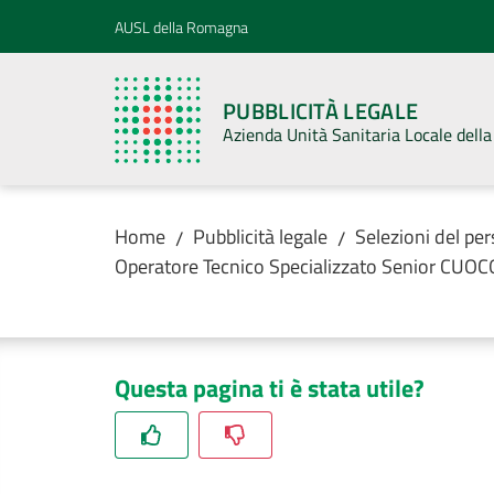
Vai al contenuto
Vai alla navigazione
Vai al footer
AUSL della Romagna
PUBBLICITÀ LEGALE
Azienda Unità Sanitaria Locale del
Home
Pubblicità legale
Selezioni del pe
/
/
Operatore Tecnico Specializzato Senior CUOCO
Questa pagina ti è stata utile?