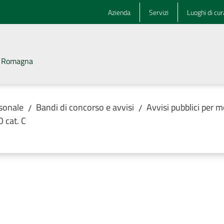
Azienda
Servizi
Luoghi di cur
la Romagna
rsonale
Bandi di concorso e avvisi
Avvisi pubblici per m
/
/
 cat. C