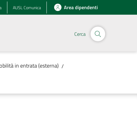
Area dipendenti
a
AUSL Comunica
Cerca
obilità in entrata (esterna)
/